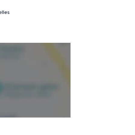
elles
nformations vérifiées.