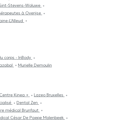
 Sint-Stevens-Woluwe
hérapeutes à Overijse
aine-L'Alleud
du corps - InBody
mazabal
Murielle Demoulin
Centre Kinea +
Lazeo Bruxelles
cialisé
Dental Zen
re médical Brunfaut
dical César De Paepe Molenbeek