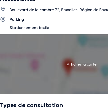
Boulevard de la cambre 72, Bruxelles, Région de Brux
La description a été éditée par l'équipe de Doctoranytime et se base sur des i
Parking
Stationnement facile
Afficher la carte
Types de consultation