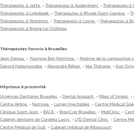
Thérapeutes à Jette
Thérapeutes à Auderghem
Thérapeutes à
Thérapeutes à Linkebeek
Thérapeutes à Rhode-Saint-Genèse
T
Thérapeutes à Waterloo
Thérapeutes à Lasne
Thérapeutes à Br
Thérapeutes à Braine-Le-Château
Thérapeutes favoris à Bruxelles
Jean Deniau
Yasmina Ben Hammou
Analyse de la composition 
Gérard Habumugabe
Alexandre Béhier
Nur Thérapie
Irua Or
Hôpitaux à proximité
Urgences Dentaires Bruxelles
Dental Anspach
Miles of Smiles
Centre Aktine
Nutriose
Lumen Injectables
Centre Médical Spé
Clinique Saint-Jean
BACK
BrainCair Bruxelles
MidiClinic
Cent
Cabinet dentaire de Cordelia Lossy
LYD Dental Clinic
Centre Mé
Centre Médical de Sud
Cabinet médical de Ribaucourt