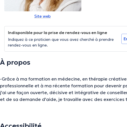
Site web
Indisponible pour la prise de rendez-vous en ligne
E
Indiquez à ce praticien que vous avez cherché à prendre
rendez-vous en ligne.
À propos
-Grâce à ma formation en médecine, en thérapie créative,
professionnelle et à ma récente formation pour devenir p
j'ai une façon ouverte, décisive et intégrative de conseiller. En fonction de la person
et de sa demande d'aide, je travaille avec des exercices 
unique, c'est l'espace pour sa propre langue. Il n'y a rien 
gens grandir, retrouver leur force et voir des traumatismes 
soient mieux équipés pour faire face à tout ce que la vie p
Accessibilité
vous guider, étape par étape, vers cet objectif.