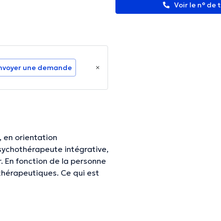
Voir le n° de
nvoyer une demande
 en orientation
sychothérapeute intégrative,
ne
thérapeutiques. Ce qui est
de plus beau que de voir les
non traités guérir. Afin qu'ils
eut leur apporter. Je voudrais