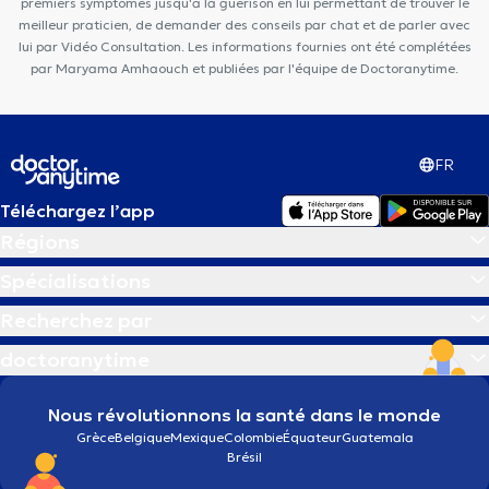
premiers symptômes jusqu'à la guérison en lui permettant de trouver le
meilleur praticien, de demander des conseils par chat et de parler avec
lui par Vidéo Consultation. Les informations fournies ont été complétées
par Maryama Amhaouch et publiées par l'équipe de Doctoranytime.
FR
Téléchargez l’app
Régions
Spécialisations
Recherchez par
doctoranytime
Nous révolutionnons la santé dans le monde
Grèce
Belgique
Mexique
Colombie
Équateur
Guatemala
Brésil