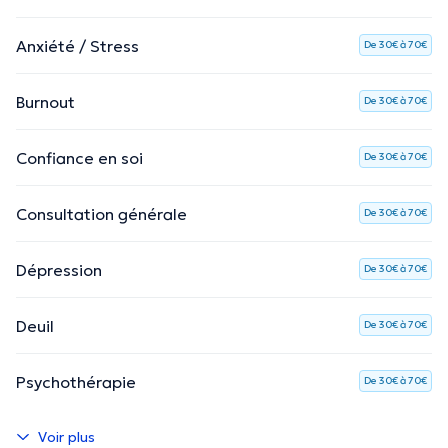
AURORA bevindt zich
rechtover de Kazerne
, op
Anxiété / Stress
De 30€ à 70€
wandelafstand van station
Gent-Sint-Pieters
.
Voel je welkom
en neem gerust contact op. Via de
Burnout
De 30€ à 70€
website kan je rechtstreeks reserveren via de
online
boekingsmodule.
Confiance en soi
De 30€ à 70€
Consultation générale
La description a été éditée par l'équipe de Doctoranytime et se base sur des
De 30€ à 70€
informations vérifiées.
Dépression
De 30€ à 70€
Deuil
De 30€ à 70€
Psychothérapie
De 30€ à 70€
Voir plus