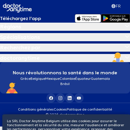
FR
Téléchargez l’app
Régions
Spécialisations
Recherchez par
doctoranytime
Nous révolutionnons la santé dans le monde
Grèce
Belgique
Mexique
Colombie
Équateur
Guatemala
Brésil
Conditions générales
Cookies
Politique de confidentialité
© 2026 doctoranytime
La SRL Doctor Anytime Belgium utilise des cookies pour assurer le
fonctionnement et la sécurité du site, mesurer l’audience et améliorer
les performances, personnaliser votre expérience, proposer des