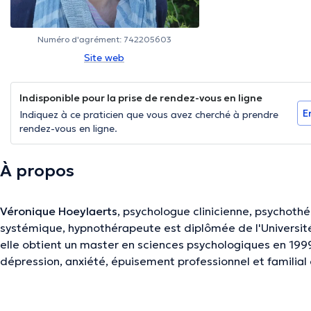
Numéro d'agrément: 742205603
Site web
Indisponible pour la prise de rendez-vous en ligne
E
Indiquez à ce praticien que vous avez cherché à prendre
rendez-vous en ligne.
À propos
Véronique Hoeylaerts
, psychologue clinicienne, psychothé
systémique, hypnothérapeute est diplômée de l'Universit
elle obtient un master en sciences psychologiques en 1999.
dépression, anxiété, épuisement professionnel et familial et
relationnelle et affective, Trauma, perte, deuil. Elle vous 
Médical de psychologie et de mieux-être.