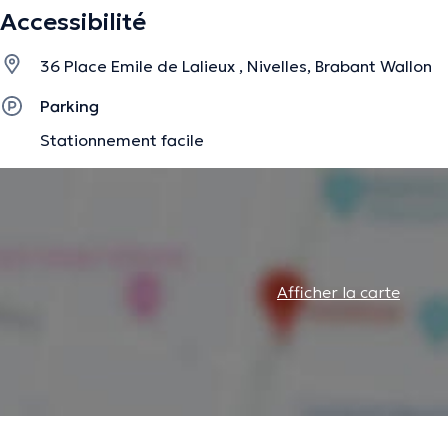
Accessibilité
La description a été éditée par l'équipe de Doctoranytime et se base sur des i
36 Place Emile de Lalieux , Nivelles, Brabant Wallon
Parking
Stationnement facile
Afficher la carte