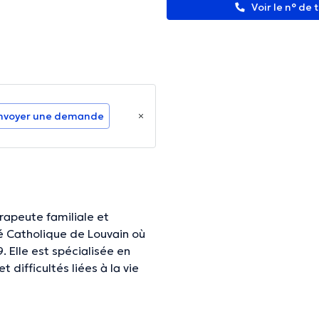
Voir le n° de
nvoyer une demande
rapeute familiale et
é Catholique de Louvain où
 Elle est spécialisée en
 difficultés liées à la vie
accueille dans le Centre