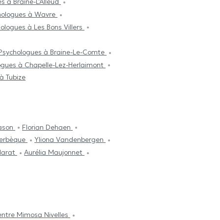
s à Braine-L'Alleud
hologues à Wavre
ologues à Les Bons Villers
Psychologues à Braine-Le-Comte
ogues à Chapelle-Lez-Herlaimont
à Tubize
ason
Florian Dehaen
derbèque
Yliona Vandenbergen
larat
Aurélia Maujonnet
ntre Mimosa Nivelles