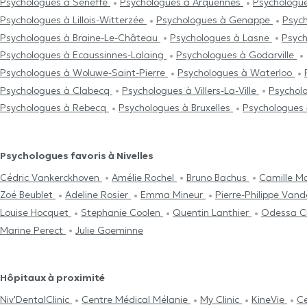
Psychologues à Seneffe
Psychologues à Arquennes
Psychologue
Psychologues à Lillois-Witterzée
Psychologues à Genappe
Psyc
Psychologues à Braine-Le-Château
Psychologues à Lasne
Psych
Psychologues à Ecaussinnes-Lalaing
Psychologues à Godarville
Psychologues à Woluwe-Saint-Pierre
Psychologues à Waterloo
Psychologues à Clabecq
Psychologues à Villers-La-Ville
Psychol
Psychologues à Rebecq
Psychologues à Bruxelles
Psychologues 
Psychologues favoris à Nivelles
Cédric Vankerckhoven
Amélie Rochel
Bruno Bachus
Camille M
Zoé Beublet
Adeline Rosier
Emma Mineur
Pierre-Philippe Van
Louise Hocquet
Stephanie Coolen
Quentin Lanthier
Odessa C
Marine Perect
Julie Goeminne
Hôpitaux à proximité
Niv'DentalClinic
Centre Médical Mélanie
My Clinic
KineVie
Ce