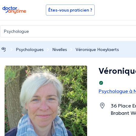
doctoranytime
Êtes-vous praticien ?
Psychologues
Nivelles
Véronique Hoeylaerts
Véroniqu
Psychologue à N
36 Place Em
Brabant W