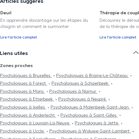
Articles suggérés
Deuil
Thérapie de coup
En apprendre davantage sur les étapes du
Découvrez le déroul
chagrin et comment le surmonter
de la thérapie de c
Lire l'article complet
Lire l'article complet
Liens utiles
Zones proches
Psychologues à Bruxelles
Psychologues à Braine-Le-Château
Psychologues à Forest
Psychologues à Schaerbeek
Psychologues à Mons
Psychologues à Namur
Psychologues à Etterbeek
Psychologues à Neupré
Psychologues à Ixelles
Psychologues à Molenbeek-Saint-Jean
Psychologues à Anderlecht
Psychologues à Saint-Gilles
Psychologues à Louvain-La-Neuve
Psychologues à Jette
Psychologues à Uccle
Psychologues à Woluwe-Saint-Lambert
Psychologues à Koekelberg
Psychologues à Ganshoren