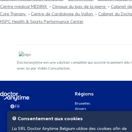
Centre médical MEDIRIX
Clinique du bois de la pierre
Cabinet de
Core Therapy
Centre de Cardiologie du Vallon
Cabinet du Docte
HSPC Health & Sports Performance Center
Doctoranytime est une solution complète qui assiste le patient dès 
avec lui par Vidéo Consultation.
Régions
Bruxelles
FR
Anvers
Gand
🍪 Consentement aux cookies
Charleroi
Liège
La SRL Doctor Anytime Belgium utilise des cookies afin de
Bruges