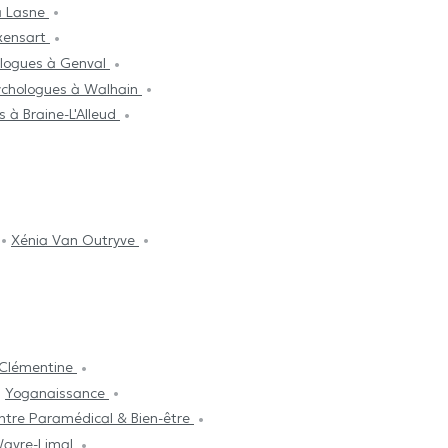
à Lasne
xensart
logues à Genval
ychologues à Walhain
 à Braine-L'Alleud
Xénia Van Outryve
 Clémentine
Yoganaissance
ntre Paramédical & Bien-être
Wavre-Limal