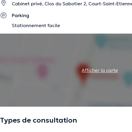
Cabinet privé, Clos du Sabotier 2, Court-Saint-Etienn
Parking
La description a été éditée par l'équipe de Doctoranytime et se base sur des i
Stationnement facile
Afficher la carte
Types de consultation