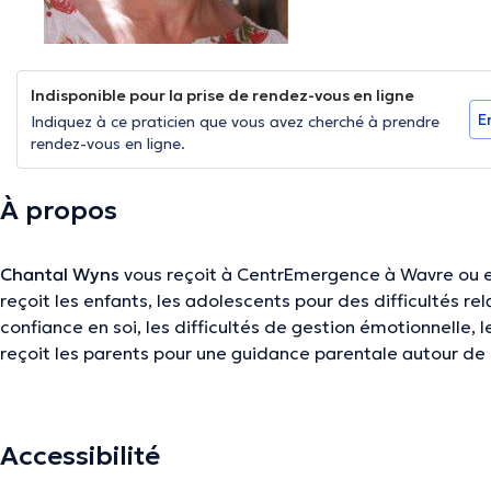
Indisponible pour la prise de rendez-vous en ligne
E
Indiquez à ce praticien que vous avez cherché à prendre
rendez-vous en ligne.
À propos
Chantal Wyns
vous reçoit à CentrEmergence à Wavre ou en
reçoit les enfants, les adolescents pour des difficultés re
confiance en soi, les difficultés de gestion émotionnelle, le
reçoit les parents pour une guidance parentale autour de
comme la gestion de l’opposition, l’agressivité, les mises 
non, la recomposition familiale, les mises au lit qui n’en fi
répétition... Elle accompagne aussi les adultes en difficult
Accessibilité
professionnelles liées au stress, au burn-out, au manque de
et aux difficultés de vie liées aux croyances limitantes et