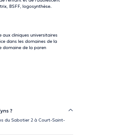
e l'enfant et de l'adolescent
trix, BSFF, logosynthèse.
aux cliniques universitaires
ce dans les domaines de la
 le domaine de la paren
yns ?
os du Sabotier 2 à Court-Saint-