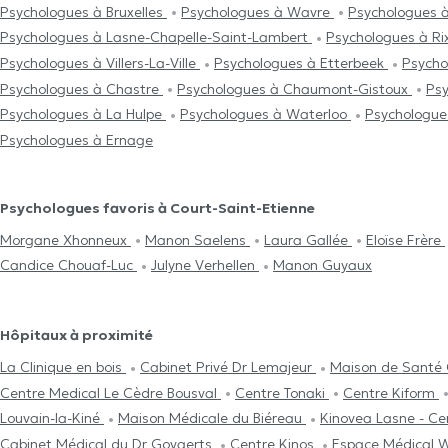
Psychologues à Bruxelles
Psychologues à Wavre
Psychologues 
Psychologues à Lasne-Chapelle-Saint-Lambert
Psychologues à Ri
Psychologues à Villers-La-Ville
Psychologues à Etterbeek
Psycho
Psychologues à Chastre
Psychologues à Chaumont-Gistoux
Ps
Psychologues à La Hulpe
Psychologues à Waterloo
Psychologues
Psychologues à Ernage
Psychologues favoris à Court-Saint-Etienne
Morgane Xhonneux
Manon Saelens
Laura Gallée
Eloïse Frère
Candice Chouaf-Luc
Julyne Verhellen
Manon Guyaux
Hôpitaux à proximité
La Clinique en bois
Cabinet Privé Dr Lemajeur
Maison de Santé
Centre Medical Le Cèdre Bousval
Centre Tonaki
Centre Kiform
Louvain-la-Kiné
Maison Médicale du Biéreau
Kinovea Lasne - Ce
Cabinet Médical du Dr Govaerts
Centre Kinos
Espace Médical 