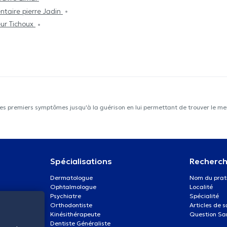
ntaire pierre Jadin
ur Tichoux
les premiers symptômes jusqu'à la guérison en lui permettant de trouver le mei
Spécialisations
Recherch
Dermatologue
Nom du prat
Ophtalmologue
Localité
Psychiatre
Spécialité
Orthodontiste
Articles de 
Kinésithérapeute
Question Sa
Dentiste Généraliste