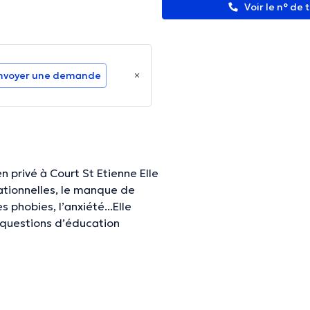
Voir le n° de
nvoyer une demande
 privé à Court St Etienne Elle
lationnelles, le manque de
s phobies, l’anxiété...Elle
 questions d’éducation
de limites, les sanctions ou
nissent pas, les disputes à
és relationnelles,
 confiance en soi, à l’anxiété
 aux vieux schémas répétitifs.