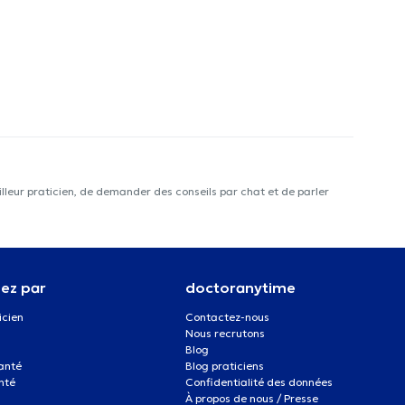
lleur praticien, de demander des conseils par chat et de parler
ez par
doctoranytime
icien
Contactez-nous
Nous recrutons
Blog
santé
Blog praticiens
nté
Confidentialité des données
À propos de nous / Presse