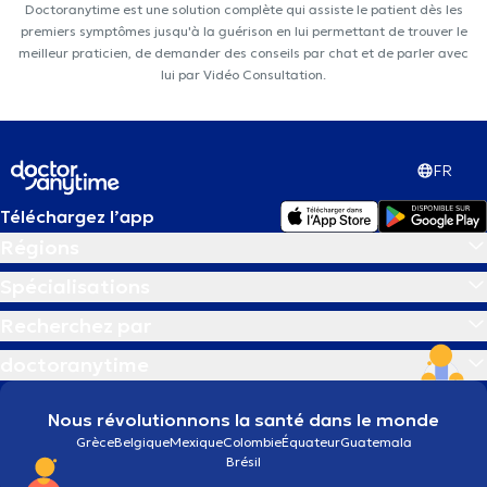
Doctoranytime est une solution complète qui assiste le patient dès les
premiers symptômes jusqu'à la guérison en lui permettant de trouver le
meilleur praticien, de demander des conseils par chat et de parler avec
lui par Vidéo Consultation.
FR
Téléchargez l’app
Régions
Spécialisations
Recherchez par
doctoranytime
Nous révolutionnons la santé dans le monde
Grèce
Belgique
Mexique
Colombie
Équateur
Guatemala
Brésil