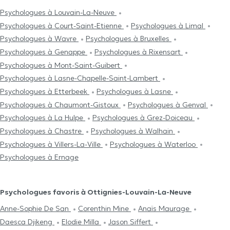
Psychologues à Louvain-La-Neuve
Psychologues à Court-Saint-Etienne
Psychologues à Limal
Psychologues à Wavre
Psychologues à Bruxelles
Psychologues à Genappe
Psychologues à Rixensart
Psychologues à Mont-Saint-Guibert
Psychologues à Lasne-Chapelle-Saint-Lambert
Psychologues à Etterbeek
Psychologues à Lasne
Psychologues à Chaumont-Gistoux
Psychologues à Genval
Psychologues à La Hulpe
Psychologues à Grez-Doiceau
Psychologues à Chastre
Psychologues à Walhain
Psychologues à Villers-La-Ville
Psychologues à Waterloo
Psychologues à Ernage
Psychologues favoris à Ottignies-Louvain-La-Neuve
Anne-Sophie De San
Corenthin Mine
Anaïs Maurage
Daesca Djikeng
Elodie Milla
Jason Siffert