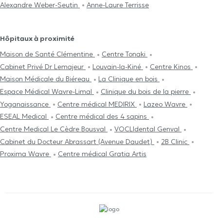
Alexandre Weber-Seutin
Anne-Laure Terrisse
Hôpitaux à proximité
Maison de Santé Clémentine
Centre Tonaki
Cabinet Privé Dr Lemajeur
Louvain-la-Kiné
Centre Kinos
Maison Médicale du Biéreau
La Clinique en bois
Espace Médical Wavre-Limal
Clinique du bois de la pierre
Yoganaissance
Centre médical MEDIRIX
Lazeo Wavre
ESEAL Medical
Centre médical des 4 sapins
Centre Medical Le Cèdre Bousval
VOCLIdental Genval
Cabinet du Docteur Abrassart (Avenue Daudet)
2B Clinic
Proxima Wavre
Centre médical Gratia Artis