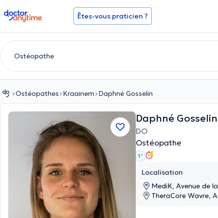
doctoranytime
Êtes-vous praticien ?
Ostéopathes
Kraainem
Daphné Gosselin
Daphné Gosselin
DO
Ostéopathe
1 '
Localisation
MediK, Avenue de la
TheraCore Wavre, A