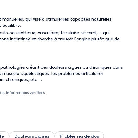
manuelles, qui vise à stimuler les capacités naturelles
 équilibre.
o-squelettique, vasculaire, tissulaire, viscéral,… qui
one incriminée et cherche à trouver l’origine plutôt que de
s pathologies créant des douleurs aigues ou chroniques dans
s musculo-squelettiques, les problèmes articulaires
s chroniques, etc ...
des informations vérifiées.
le
Douleurs aigües
Problèmes de dos