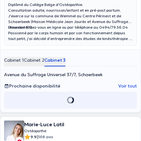
Diplômé du Collège Belge d'Ostéopathie.
Consultation adulte, nourrisson/enfant et en pré-post partum.
J'exerce sur la commune de Wemmel au Centre Périnest et de
Schaerbeek (Maison Médicale Jean Jaurès et Avenue du Suffrage
Universel 37).
Prise de rendez-vous en ligne ou par téléphone au 0494/79.56.04
Passionné par le corps humain et par son fonctionnement depuis
tout petit, j’ai décidé d’entreprendre des études de kinésithérapie à
l’ISEK, Haute Ecole de kinésithérapie. Désireux d’aller toujours plus
loin dans la compréhension du corps humain, j’ai décidé d’entamer
des études d’Ostéopathie au Collège Belge d’Ostéopathie (CBO) en
Cabinet 1
Cabinet 2
Cabinet 3
2015 afin d’avoir une approche plus globale du patient tout en le
conseillant. L’Ostéopathie peut se définir comme une médecine
manuelle s’adressant aux troubles fonctionnels du corps humain.
Avenue du Suffrage Universel 37/7, Schaerbeek
Elle repose sur l’utilisation du contact manuel pour le diagnostic et
le traitement. Elle place l’accent sur l’intégrité structurelle et
Prochaine disponibilité
Voir tout
fonctionnelle du corps ainsi que sa capacité à s’auto-guérir. Que la
consultation soit curative ou préventive, je mettrai un point
d’honneur à redonner à votre corps les moyens de s’auto-guérir.
Marie-Luce Latil
Ostéopathe
|
9.9
368 avis