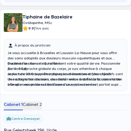
Tiphaine de Bazelaire
Ostéopathe, MSc
|
9.9
144 avis
À propos du praticien
Je vous accueille à Bruxelles et Louvain-La-Neuve pour vous offrir
des soins adaptés aux douleurs musculo-squelettiques et aux
troubles fonctionnels qui affectent votre qualité de vie. Passionnée
Durée de la séance: 45 minutes
par une approche globale du corps, je suis attentive à chaque
Tarif : 60 €
aspect de votre bien-être physique et émotionnel. Mes objectifs sont
Je facture 10 € supplémentaires les dimanches et jours fériés.
de soulager les douleurs, de rétablir votre mobilité articulaire et de
Une attestation de soins vous sera remise à la fin de la consultation
travailler ensemble sur les causes sous-jacentes des
afin que vous puissiez bénéficier d’un remboursement partiel auprès
dysfonctionnements. Au plaisir de vous rencontrer !
de votre mutuelle.
Cabinet 1
Cabinet 2
Centre Denaeyer
Rue Geleytsbeek 196, Uccle