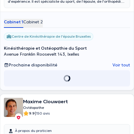
d’expérience. Il est spécialiste du sport, de l'épaule, de l'orthopédie
et de la traumatologie suite à des diplômes en kinésithérapie, en
thérapie manuelle et en ostéopathie à l'IFSO Vichy, à l'ETMA et dans
les hautes écoles Paul Henri Spaack.
Cabinet 1
Cabinet 2
Centre de Kinésithérapie de l'épaule Bruxelles
Kinésithérapie et Ostéopathie du Sport
Avenue Franklin Roosevelt 143, Ixelles
Prochaine disponibilité
Voir tout
Maxime Clouwaert
Ostéopathe
|
9.9
150 avis
À propos du praticien