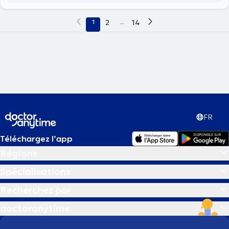
1
2
...
14
FR
Téléchargez l’app
Régions
Spécialisations
Recherchez par
doctoranytime