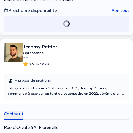
Prochaine disponibilité
Voir tout
Jeremy Peltier
Ostéopathe
DO
|
9.9
137 avis
À propos du praticien
Titulaire d’un diplôme d’ostéopathie D.O., Jérémy Peltier a
commencé à exercer en tant qu’ostéopathe en 2022. Jérémy a en
effet étudié à l’université International Academy of Osteopathy
(IAO) où il a suivi une formation de 5 ans. Il a également une
expérience de 8 ans en tant que kinésithérapeute en cabinet libéral
Cabinet 1
avec une prise en charge très diversifiée et une connaissance
pointue des troubles orthopédiques. L’ostéopathe Jérémy Peltier est
spécialisé dans le domaine sportif, l’ostéoarticulaire, l’ostéopathie
Rue d'Orval 24A, Florenville
pédiatrique. Il est capable de prendre en charge les différentes