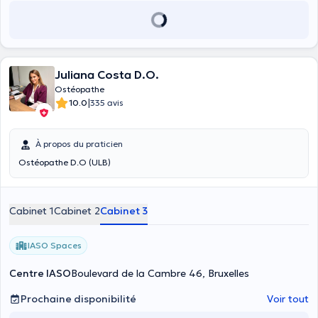
holistique de la personne., cette ensemble de technique manuelle à
sa durée spécifique qui varie entre 30 à 45 min en fonction des
disfonctionnements trouvés et son prix est supérieur à une séance
de kinésithérapie
Juliana Costa D.O.
Ostéopathe
|
10.0
335 avis
À propos du praticien
Ostéopathe D.O (ULB)
Cabinet 1
Cabinet 2
Cabinet 3
IASO Spaces
Centre IASO
Boulevard de la Cambre 46, Bruxelles
Prochaine disponibilité
Voir tout