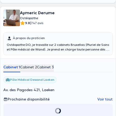
Aymeric Derume
Ostéopathe
|
9.8
747 avis
À propos du praticien
Ostéopathe DO, je travaille sur 2 cabinets Bruxellois (Pluriel de Soins
et Pôle médical de Wand). Je prend en charge toute personne dès 5
ans, tant sédentaire que sportif mais également les femmes
enceintes. Toute prise en charge s'effectue lors de cas aigu
(urgences), sub aigu, chronique mais également à titre préventif, en
Cabinet 1
Cabinet 2
Cabinet 3
pré/post compétition ou lors d'événements "stressants". Mes
formations post grade m'ont permises de développer ma pratique
orientée vers le structurel conjonctif. Le traitement concerne les
Pôle Médical Dewand Laeken
différents systèmes : articulaire, musculaire, nerveux, vasculaire
mais également crânien et viscéral.
Av. des Pagodes 421, Laeken
Prochaine disponibilité
Voir tout