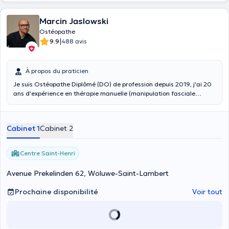
Marcin Jaslowski
Ostéopathe
|
9.9
488 avis
À propos du praticien
Je suis Ostéopathe Diplômé (DO) de profession depuis 2019, j'ai 20
ans d'expérience en thérapie manuelle (manipulation fasciale
Stecco , tiger points, dry needing, HVLA ,BLT soft tissues, cranio-
sacral techniques, visceral techniques) je me spécialise dans tous
les cas de traitement de la douleur d'origine inconnue, je réalise un
Cabinet 1
Cabinet 2
diagnostic différentiel très précis dans une approche holistique du
patient.
Centre Saint-Henri
Avenue Prekelinden 62, Woluwe-Saint-Lambert
Prochaine disponibilité
Voir tout