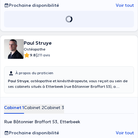
pathologies et plaintes chez le nourrisson, l’adulte, la femme
Prochaine disponibilité
Voir tout
enceinte, ou le sportif. Il propose ainsi différents types de
consultations et vous réserve un accueil chaleureux dans son
cabinet à Florenville. Les rendez-vous chez l’ostéopathe Jérémy
Peltier durent en moyenne 45 minutes.
Paul Struye
Ostéopathe
|
9.8
211 avis
À propos du praticien
Paul Struye
, ostéopathie et kinésithérapeute, vous reçoit au sein de
ses cabinets situés à Etterbeek (rue Bâtonnier Braffort 53), a
Woluwé St-Pierre (au centre KONKEL, 105 rue Konkel) et à Uccle (rue
du Roetaert 121). Diplômé en kinésithérapie en l’an 2000 et en
ostéopathie en 2007, il s’exprime couramment en français, a des
Cabinet 1
Cabinet 2
Cabinet 3
bases en anglais, en néerlandais et en polski. Pour profiter de ses
compétences et de son expertise, veuillez prendre un rendez-vous en
ligne avec lui sous sa spécialisation, ostéopathe D.O. Il vous suffit de
Rue Bâtonnier Braffort 53, Etterbeek
cliquer sur le type de consultation appropriée et de choisir parmi les
jours et le moment propice où vous pourrez recevoir vos soins. Il
Prochaine disponibilité
Voir tout
accepte les urgences. L'ostéopathie a une vision globale et