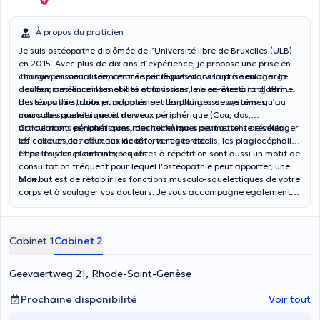
À propos du praticien
Je suis ostéopathe diplômée de l’Université libre de Bruxelles (ULB)
en 2015. Avec plus de dix ans d’expérience, je propose une prise en
charge personnalisée, centrée sur le patient, visant à soulager la
J’ai suivi plusieurs formations spécifiques dans la prise en charge
douleur, améliorer la mobilité et favoriser le bien-être à long terme.
des femmes enceintes et des nourrissons, me permettant d’offrir
des soins sûrs, doux et adaptés pendant la grossesse ainsi qu’au
L'ostéopathie traite principalement les plaintes du systèmes
cours des premiers mois de vie.
musculo-squelettique et nerveux périphérique (Cou, dos,
articulations périphériques,machoire) mais peut aussi se révéler
Concernant les nourrissons, des techniques permettent de soulager
efficace en cas de maux de tête, vertiges etc...
les coliques, le reflux, les inconforts, les torticolis, les plagiocéphalies
et parfois les pleurs inexpliqués.
Chez les jeunes enfants, les otites à répétition sont aussi un motif de
consultation fréquent pour lequel l'ostéopathie peut apporter, une
aide.
Mon but est de rétablir les fonctions musculo-squelettiques de votre
corps et à soulager vos douleurs. Je vous accompagne également
dans la gestion de la douleur chronique en vous donnant des outils
adaptés.
Cabinet 1
Cabinet 2
Geevaertweg 21, Rhode-Saint-Genèse
Prochaine disponibilité
Voir tout