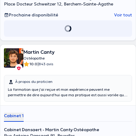
Place Docteur Schweitzer 12, Berchem-Sainte-Agathe
Prochaine disponibilité
Voir tout
Martin Canty
Ostéopathe
|
10.0
843 avis
À propos du praticien
La formation que j’ai reçue et mon expérience peuvent me
permettre de dire aujourd’hui que ma pratique est aussi variée que
les situations cliniques que j’ai pu rencontrer. En effet, je considère
que chaque technique doit être adaptée à la situation et au besoin
du patient. J’ai pu parfaire ma pratique en la complétant de
Cabinet 1
l’examen clinique médical et l’apprentissage de conduite à tenir en
cas de symptomatologies remarquables dans un souci de mener au
mieux les séances en toute sécurité.
Cabinet Dansaert - Martin Canty Ostéopathe
Rue Antoine Dansaert 91, Bruxelles