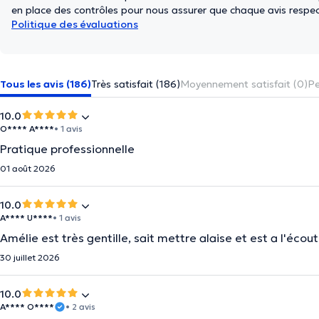
en place des contrôles pour nous assurer que chaque avis respect
Politique des évaluations
Tous les avis (186)
Très satisfait (186)
Moyennement satisfait (0)
Pe
10.0
O**** A****
• 1 avis
Pratique professionnelle
01 août 2026
10.0
A**** U****
• 1 avis
Amélie est très gentille, sait mettre alaise et est a l'éc
30 juillet 2026
10.0
A**** O****
• 2 avis