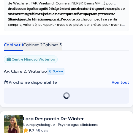
de Wechsler, TAP, Vineland, Conners, NEPSY, Beery VMI...) pour
dresser un profil cognitif précis et nuancé, en distinguant ce qui
Je dispose également de l'agrément permettant de mettre en place
relève de la difficulté réelle de ce qui relève simplement d'une
des aménagements pour les examens théoriques du permis de
différence de fonctionnement.
conduire.
Mon objectif : offrir un espace d'écoute où chacun peut se sentir
compris, valorisé, et repartir avec des pistes concrètes pour avancer
plus sereinement.
Cabinet 1
Cabinet 2
Cabinet 3
Centre Mimosa Waterloo
Av. Claire 2, Waterloo
9,4 km
Prochaine disponibilité
Voir tout
Lara Despontin De Winter
Neuropsychologue - Psychologue clinicienne
|
9.7
48 avis