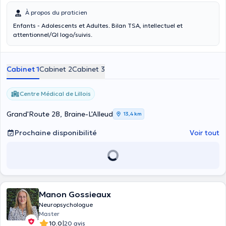
À propos du praticien
Enfants - Adolescents et Adultes. Bilan TSA, intellectuel et
attentionnel/QI logo/suivis.
Cabinet 1
Cabinet 2
Cabinet 3
Centre Médical de Lillois
Grand'Route 28, Braine-L'Alleud
13,4 km
Prochaine disponibilité
Voir tout
Manon Gossieaux
Neuropsychologue
Master
|
10.0
20 avis