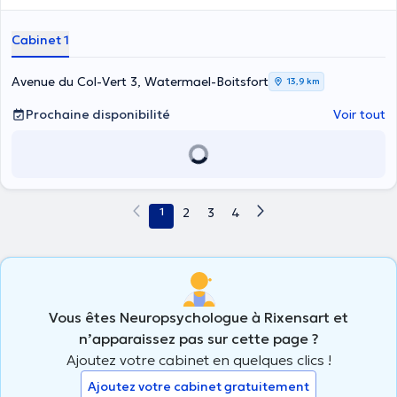
les moyens qui vous permettrons de vous épanouir dans ce rôle et
un accompagnement au quotidien.
les joies qu’il peut apporter.
Cabinet 1
Avenue du Col-Vert 3, Watermael-Boitsfort
13,9 km
Prochaine disponibilité
Voir tout
1
2
3
4
Vous êtes Neuropsychologue à Rixensart et
n’apparaissez pas sur cette page ?
Ajoutez votre cabinet en quelques clics !
Ajoutez votre cabinet gratuitement