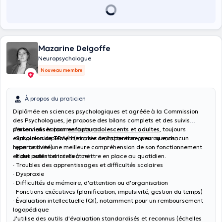
Mazarine Delgoffe
Neuropsychologue
Nouveau membre
À propos du praticien
Diplômée en sciences psychologiques et agréée à la Commission
des Psychologues, je propose des bilans complets et des suivis
personnalisés pour
J'interviens notamment pour :
enfants, adolescents et adultes
, toujours
expliqués simplement et avec transparence, pour que chacun
· Suspicion de TDA/H (trouble de l'attention avec ou sans
reparte avec une meilleure compréhension de son fonctionnement
hyperactivité)
et des outils concrets à mettre en place au quotidien.
· Haut potentiel intellectuel
· Troubles des apprentissages et difficultés scolaires
· Dyspraxie
· Difficultés de mémoire, d'attention ou d'organisation
· Fonctions exécutives (planification, impulsivité, gestion du temps)
· Évaluation intellectuelle (QI), notamment pour un remboursement
logopédique
J'utilise des outils d'évaluation standardisés et reconnus (échelles