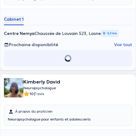
Cabinet 1
Centre Nemya
Chaussée de Louvain 523, Lasne
6,3 km
Prochaine disponibilité
Voir tout
Kimberly David
Neuropsychologue
|
10
1 avis
À propos du praticien
Neuropsychologue pour enfants et adolescents