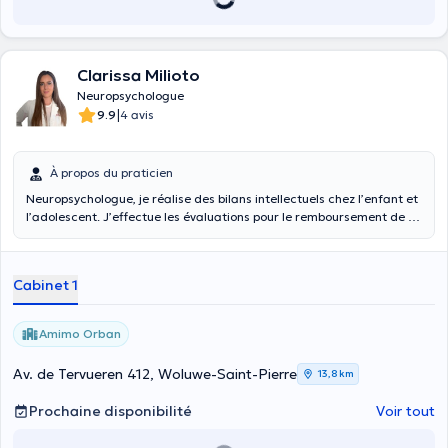
Clarissa Milioto
Neuropsychologue
|
9.9
4 avis
À propos du praticien
Neuropsychologue, je réalise des bilans intellectuels chez l’enfant et
l’adolescent. J’effectue les évaluations pour le remboursement de la
logopédie. Spécialisée dans l’autisme, j’accompagne les situations
de suspicion et propose des guidances parentales. Je propose un
coaching en mathématiques pour les enfants présentant des
Cabinet 1
troubles des apprentissages.
Amimo Orban
Av. de Tervueren 412, Woluwe-Saint-Pierre
13,8 km
Prochaine disponibilité
Voir tout