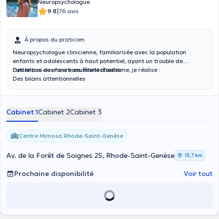
Neuropsychologue
|
9.8
76 avis
À propos du praticien
Neuropsychologue clinicienne, familiarisée avec la population
enfants et adolescents à haut potentiel, ayant un trouble de
l'attention ou encore souffrant d'autisme, je réalise :
Des bilans des fonctions intellectuelles
Des bilans attentionnelles
Des bilans d'autisme
Des prises en charges adaptées à l’enfant
Des séances de méthodologie du travail axées sur la métacognition
Cabinet 1
Cabinet 2
Cabinet 3
et la gestion mentale.
Centre Mimosa Rhode-Saint-Genèse
Av. de la Forêt de Soignes 25, Rhode-Saint-Genèse
13,7 km
Prochaine disponibilité
Voir tout