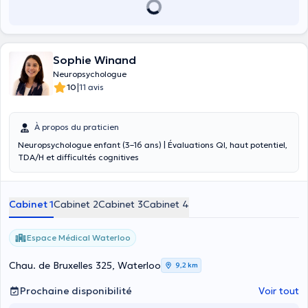
Sophie Winand
Neuropsychologue
|
10
11 avis
À propos du praticien
Neuropsychologue enfant (3–16 ans) | Évaluations QI, haut potentiel,
TDA/H et difficultés cognitives
Cabinet 1
Cabinet 2
Cabinet 3
Cabinet 4
Espace Médical Waterloo
Chau. de Bruxelles 325, Waterloo
9,2 km
Prochaine disponibilité
Voir tout