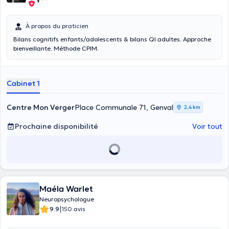
À propos du praticien
Bilans cognitifs enfants/adolescents & bilans QI adultes. Approche
bienveillante. Méthode CPIM.
Cabinet 1
Centre Mon Verger
Place Communale 71, Genval
2,4 km
Prochaine disponibilité
Voir tout
Maéla Warlet
Neuropsychologue
|
9.9
150 avis