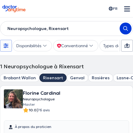
doctoranytime
FR
Neuropsychologue, Rixensart
Disponibilités
Conventionné
Types de consu
1
Neuropsychologue à Rixensart
Brabant Wallon
Rixensart
Genval
Rosières
Lasne-C
Florine Cardinal
Neuropsychologue
Master
|
10.0
76 avis
À propos du praticien