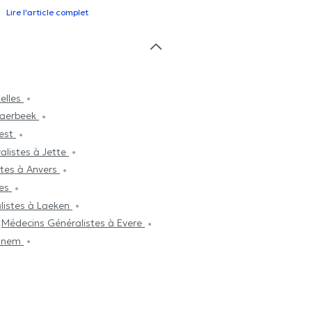
Lire l'article complet
elles
haerbeek
rest
alistes à Jette
stes à Anvers
les
listes à Laeken
Médecins Généralistes à Evere
ainem