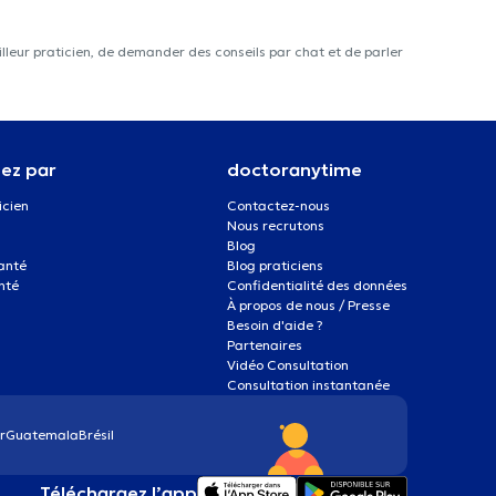
lleur praticien, de demander des conseils par chat et de parler
ez par
doctoranytime
icien
Contactez-nous
Nous recrutons
Blog
santé
Blog praticiens
nté
Confidentialité des données
À propos de nous / Presse
Besoin d'aide ?
Partenaires
Vidéo Consultation
Consultation instantanée
r
Guatemala
Brésil
Téléchargez l’app