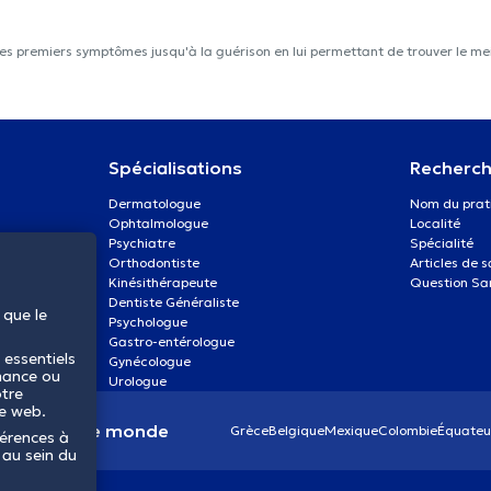
les premiers symptômes jusqu'à la guérison en lui permettant de trouver le mei
Spécialisations
Recherch
Dermatologue
Nom du prat
Ophtalmologue
Localité
Psychiatre
Spécialité
Orthodontiste
Articles de 
Kinésithérapeute
Question Sa
Dentiste Généraliste
 que le
Psychologue
Gastro-entérologue
 essentiels
Gynécologue
mance ou
Urologue
otre
te web.
anté dans le monde
Grèce
Belgique
Mexique
Colombie
Équateu
férences à
 au sein du