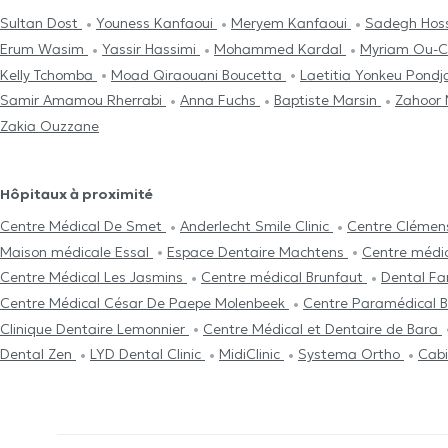
Sultan Dost
Youness Kanfaoui
Meryem Kanfaoui
Sadegh Hos
Erum Wasim
Yassir Hassimi
Mohammed Kardal
Myriam Ou-C
Kelly Tchomba
Moad Qiraouani Boucetta
Laetitia Yonkeu Pond
Samir Amamou Rherrabi
Anna Fuchs
Baptiste Marsin
Zahoor
Zakia Ouzzane
Hôpitaux à proximité
Centre Médical De Smet
Anderlecht Smile Clinic
Centre Clémen
Maison médicale Essal
Espace Dentaire Machtens
Centre médi
Centre Médical Les Jasmins
Centre médical Brunfaut
Dental Fa
Centre Médical César De Paepe Molenbeek
Centre Paramédical
Clinique Dentaire Lemonnier
Centre Médical et Dentaire de Bara
Dental Zen
LYD Dental Clinic
MidiClinic
Systema Ortho
Cabi