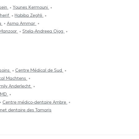
sein
Younes Kermouni
herif
Habiba Zeghli
ja
Asma Ammar
 Manzoor
Stela-Andreea Ojog
soins
Centre Médical de Sud
cal Machtens
mily Anderlecht
 BMD
Centre médico-dentaire Ambre
net dentaire des Tamaris