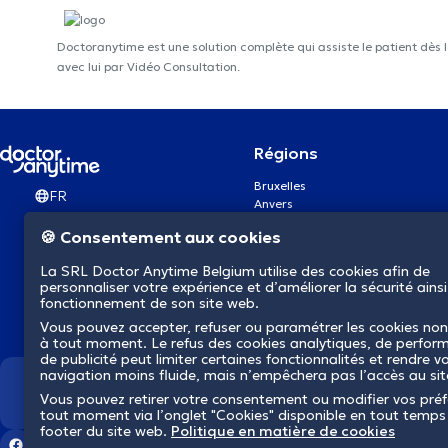
Doctoranytime est une solution complète qui assiste le patient dès 
avec lui par Vidéo Consultation.
Régions
Bruxelles
FR
Anvers
Gand
🍪 Consentement aux cookies
Charleroi
Liège
La SRL Doctor Anytime Belgium utilise des cookies afin de
Bruges
personnaliser votre expérience et d’améliorer la sécurité ainsi
Namur
fonctionnement de son site web.
Louvain
Vous pouvez accepter, refuser ou paramétrer les cookies non
Mons
à tout moment. Le refus des cookies analytiques, de perfor
Aalst Flandre-Orientale
de publicité peut limiter certaines fonctionnalités et rendre v
navigation moins fluide, mais n’empêchera pas l’accès au si
Nous révolutionnons la s
Vous pouvez retirer votre consentement ou modifier vos pré
tout moment via l’onglet "Cookies" disponible en tout temps
footer du site web.
Politique en matière de cookies