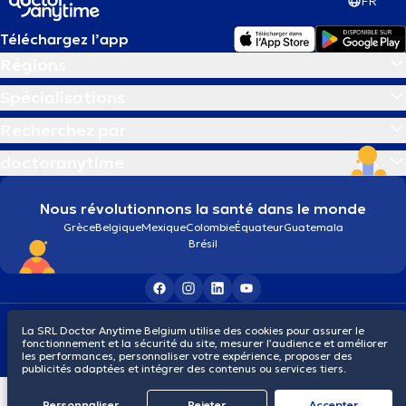
FR
Téléchargez l’app
Régions
Spécialisations
Recherchez par
doctoranytime
Nous révolutionnons la santé dans le monde
Grèce
Belgique
Mexique
Colombie
Équateur
Guatemala
Brésil
Conditions générales
Cookies
Politique de confidentialité
La SRL Doctor Anytime Belgium utilise des cookies pour assurer le
© 2026 doctoranytime
fonctionnement et la sécurité du site, mesurer l’audience et améliorer
les performances, personnaliser votre expérience, proposer des
publicités adaptées et intégrer des contenus ou services tiers.
Personnaliser
Rejeter
Αccepter