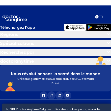
FR
Téléchargez l’app
Régions
Spécialisations
Recherchez par
doctoranytime
Nous révolutionnons la santé dans le monde
Grèce
Belgique
Mexique
Colombie
Équateur
Guatemala
Brésil
Conditions générales
Cookies
Politique de confidentialité
La SRL Doctor Anytime Belgium utilise des cookies pour assurer le
© 2026 doctoranytime