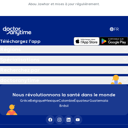
Abou Jawhar et mises à jour régulièrement.
FR
Téléchargez l’app
Régions
Spécialisations
Recherchez par
doctoranytime
Nous révolutionnons la santé dans le monde
Grèce
Belgique
Mexique
Colombie
Équateur
Guatemala
Brésil