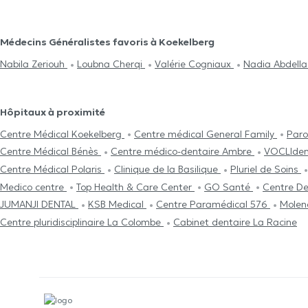
Médecins Généralistes favoris à Koekelberg
Nabila Zeriouh
Loubna Cherqi
Valérie Cogniaux
Nadia Abdell
Hôpitaux à proximité
Centre Médical Koekelberg
Centre médical General Family
Paro
Centre Médical Bénès
Centre médico-dentaire Ambre
VOCLIden
Centre Médical Polaris
Clinique de la Basilique
Pluriel de Soins
Medico centre
Top Health & Care Center
GO Santé
Centre De
JUMANJI DENTAL
KSB Medical
Centre Paramédical 576
Molen
Centre pluridisciplinaire La Colombe
Cabinet dentaire La Racine