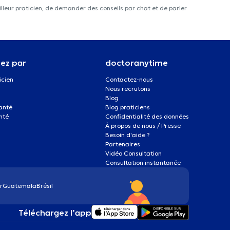
lleur praticien, de demander des conseils par chat et de parler
ez par
doctoranytime
icien
Contactez-nous
Nous recrutons
Blog
santé
Blog praticiens
nté
Confidentialité des données
À propos de nous / Presse
Besoin d'aide ?
Partenaires
Vidéo Consultation
Consultation instantanée
r
Guatemala
Brésil
Téléchargez l’app