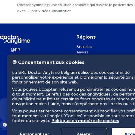
Doctoranytime est une solution complète qui assiste le patient dès 
avec lui par Vidéo Consultation.
Régions
Bruxelles
FR
Anvers
Gand
🍪 Consentement aux cookies
Charleroi
Liège
La SRL Doctor Anytime Belgium utilise des cookies afin de
Bruges
personnaliser votre expérience et d’améliorer la sécurité ainsi
Namur
fonctionnement de son site web.
Louvain
Vous pouvez accepter, refuser ou paramétrer les cookies non
Mons
à tout moment. Le refus des cookies analytiques, de perfor
Aalst Flandre-Orientale
de publicité peut limiter certaines fonctionnalités et rendre v
navigation moins fluide, mais n’empêchera pas l’accès au si
Nous révolutionnons la s
Vous pouvez retirer votre consentement ou modifier vos pré
tout moment via l’onglet "Cookies" disponible en tout temps
footer du site web.
Politique en matière de cookies
Personnaliser
Rejeter
Αcce