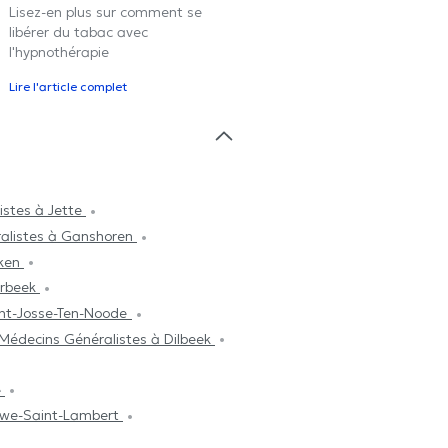
Lisez-en plus sur comment se
libérer du tabac avec
l'hypnothérapie
Lire l'article complet
istes à Jette
alistes à Ganshoren
eken
erbeek
int-Josse-Ten-Noode
Médecins Généralistes à Dilbeek
e
uwe-Saint-Lambert