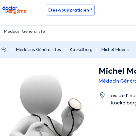
doctoranytime
Êtes-vous praticien ?
Médecins Généralistes
Koekelberg
Michel Moens
Michel M
Médecin Généra
av. de l'I
Koekelberg