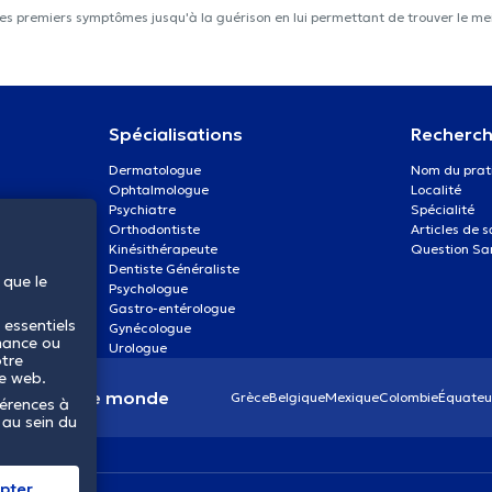
les premiers symptômes jusqu'à la guérison en lui permettant de trouver le mei
Spécialisations
Recherch
Dermatologue
Nom du prat
Ophtalmologue
Localité
Psychiatre
Spécialité
Orthodontiste
Articles de 
Kinésithérapeute
Question Sa
Dentiste Généraliste
 que le
Psychologue
Gastro-entérologue
 essentiels
Gynécologue
mance ou
Urologue
otre
te web.
anté dans le monde
Grèce
Belgique
Mexique
Colombie
Équateu
férences à
 au sein du
pter