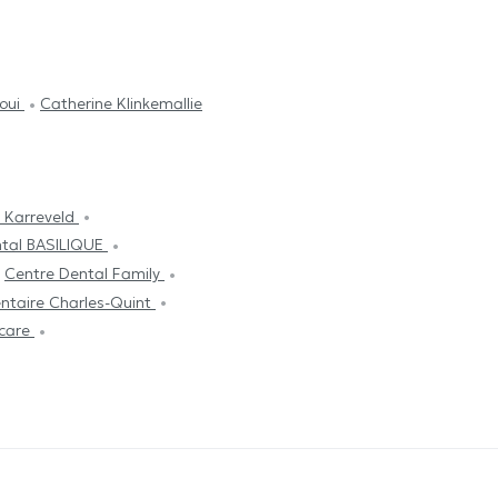
aoui
Catherine Klinkemallie
 Karreveld
tal BASILIQUE
Centre Dental Family
ntaire Charles-Quint
care