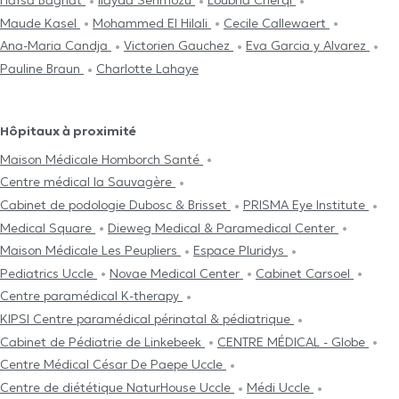
Hafsa Baghat
Ilayda Serimözü
Loubna Cherqi
Maude Kasel
Mohammed El Hilali
Cecile Callewaert
Ana-Maria Candja
Victorien Gauchez
Eva Garcia y Alvarez
Pauline Braun
Charlotte Lahaye
Hôpitaux à proximité
Maison Médicale Homborch Santé
Centre médical la Sauvagère
Cabinet de podologie Dubosc & Brisset
PRISMA Eye Institute
Medical Square
Dieweg Medical & Paramedical Center
Maison Médicale Les Peupliers
Espace Pluridys
Pediatrics Uccle
Novae Medical Center
Cabinet Carsoel
Centre paramédical K-therapy
KIPSI Centre paramédical périnatal & pédiatrique
Cabinet de Pédiatrie de Linkebeek
CENTRE MÉDICAL - Globe
Centre Médical César De Paepe Uccle
Centre de diététique NaturHouse Uccle
Médi Uccle