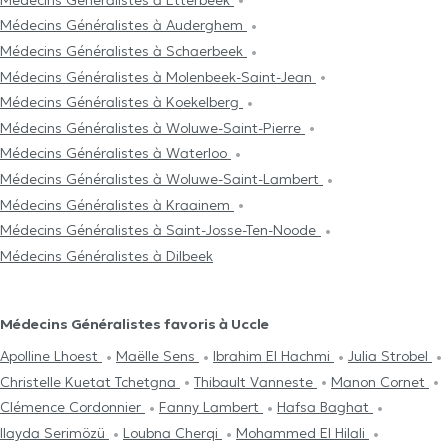
Médecins Généralistes à Auderghem
Médecins Généralistes à Schaerbeek
Médecins Généralistes à Molenbeek-Saint-Jean
Médecins Généralistes à Koekelberg
Médecins Généralistes à Woluwe-Saint-Pierre
Médecins Généralistes à Waterloo
Médecins Généralistes à Woluwe-Saint-Lambert
Médecins Généralistes à Kraainem
Médecins Généralistes à Saint-Josse-Ten-Noode
Médecins Généralistes à Dilbeek
Médecins Généralistes favoris à Uccle
Apolline Lhoest
Maëlle Sens
Ibrahim El Hachmi
Julia Strobel
Christelle Kuetat Tchetgna
Thibault Vanneste
Manon Cornet
Clémence Cordonnier
Fanny Lambert
Hafsa Baghat
Ilayda Serimözü
Loubna Cherqi
Mohammed El Hilali