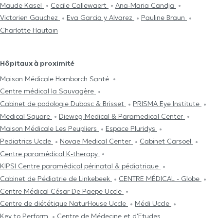
Maude Kasel
Cecile Callewaert
Ana-Maria Candja
Victorien Gauchez
Eva Garcia y Alvarez
Pauline Braun
Charlotte Hautain
Hôpitaux à proximité
Maison Médicale Homborch Santé
Centre médical la Sauvagère
Cabinet de podologie Dubosc & Brisset
PRISMA Eye Institute
Medical Square
Dieweg Medical & Paramedical Center
Maison Médicale Les Peupliers
Espace Pluridys
Pediatrics Uccle
Novae Medical Center
Cabinet Carsoel
Centre paramédical K-therapy
KIPSI Centre paramédical périnatal & pédiatrique
Cabinet de Pédiatrie de Linkebeek
CENTRE MÉDICAL - Globe
Centre Médical César De Paepe Uccle
Centre de diététique NaturHouse Uccle
Médi Uccle
Key to Perform
Centre de Médecine et d'Etudes