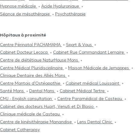
Hypnose médicale
Acide Hyaluronique
Séance de mésothérapie
Psychothérapie
Hôpitaux à proximité
Centre Périnatal PACHAMAMA
Sport & Vous
Cabinet Docteur Lecocq
Cabinet Rue Commandant Lemaire
Centre de diététique NaturHouse Mons
Centre Médical Pluridisciplinaire
Maison Médicale de Jemappes
Clinique Dentaire des Alliés Mons
Centre Μontois d'Ostéopathie
Cabinet médical Louissaint
Santé Mons
Dental Mons
Cabinet Médical Tertre
CMJ - English consultation
Centre Paramédical de Casteau
Cabinet des docteurs Huart, Venuti et Di Blasio
Clinique médicale de Casteau
Centre de kinésithérapie Manandise
Lens Dental Clinic
Cabinet Cotherapsy