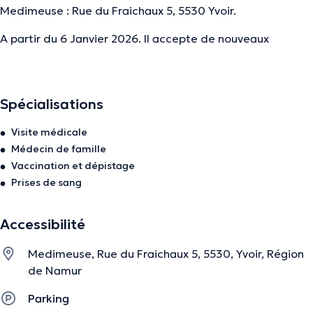
Medimeuse : Rue du Fraichaux 5, 5530 Yvoir.
A partir du 6 Janvier 2026. Il accepte de nouveaux
patients.
Visite possible dans un rayon de 15min en voiture.
Spécialisations
La description a été éditée par l'équipe de Doctoranytime et se base sur des
Visite médicale
informations vérifiées.
Médecin de famille
Vaccination et dépistage
Prises de sang
Accessibilité
Medimeuse, Rue du Fraichaux 5, 5530, Yvoir, Région
de Namur
Parking