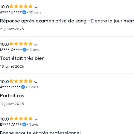
10.0
A**** E****
• 10 avis
Réponse après examen prise de sang +Electro le jour mêm
21 juillet 2026
10.0
L**** O****
• 2 avis
Tout était très bien
18 juillet 2026
10.0
A**** I****
• 3 avis
Parfait ras
17 juillet 2026
10.0
E**** A****
• 1 avis
Bonne écoute et très professionnel