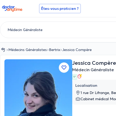
doctoranytime
Êtes-vous praticien ?
Médecins Généralistes
Bertrix
Jessica Compère
Jessica Compèr
Médecin Généraliste
1 '
Localisation
1 rue Dr Lifrange, Ber
Cabinet médical Mo