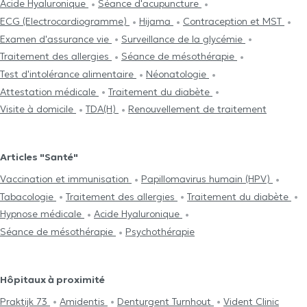
Acide Hyaluronique
Séance d'acupuncture
ECG (Electrocardiogramme)
Hijama
Contraception et MST
Examen d'assurance vie
Surveillance de la glycémie
Traitement des allergies
Séance de mésothérapie
Test d'intolérance alimentaire
Néonatologie
Attestation médicale
Traitement du diabète
Visite à domicile
TDA(H)
Renouvellement de traitement
Articles "Santé"
Vaccination et immunisation
Papillomavirus humain (HPV)
Tabacologie
Traitement des allergies
Traitement du diabète
Hypnose médicale
Acide Hyaluronique
Séance de mésothérapie
Psychothérapie
Hôpitaux à proximité
Praktijk 73
Amidentis
Denturgent Turnhout
Vident Clinic