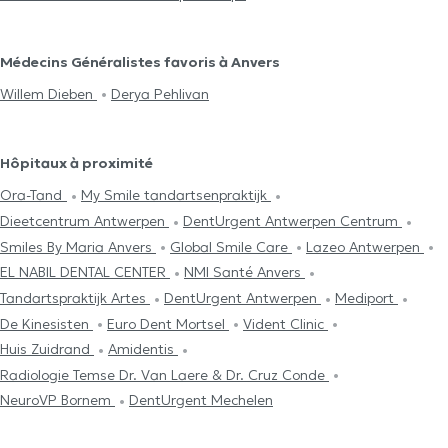
Médecins Généralistes favoris à Anvers
Willem Dieben
Derya Pehlivan
Hôpitaux à proximité
Ora-Tand
My Smile tandartsenpraktijk
Dieetcentrum Antwerpen
DentUrgent Antwerpen Centrum
Smiles By Maria Anvers
Global Smile Care
Lazeo Antwerpen
EL NABIL DENTAL CENTER
NMI Santé Anvers
Tandartspraktijk Artes
DentUrgent Antwerpen
Mediport
De Kinesisten
Euro Dent Mortsel
Vident Clinic
Huis Zuidrand
Amidentis
Radiologie Temse Dr. Van Laere & Dr. Cruz Conde
NeuroVP Bornem
DentUrgent Mechelen