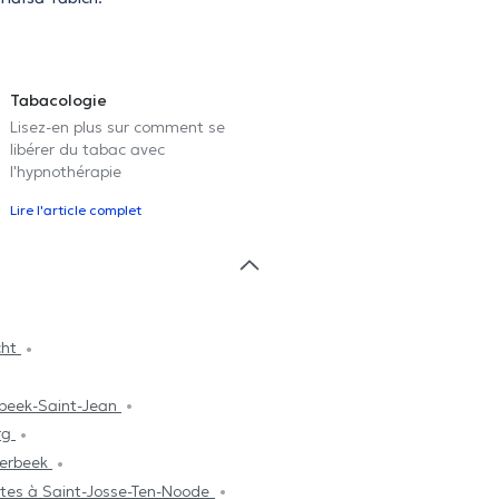
Tabacologie
Lisez-en plus sur comment se
libérer du tabac avec
l'hypnothérapie
Lire l'article complet
cht
nbeek-Saint-Jean
rg
terbeek
stes à Saint-Josse-Ten-Noode