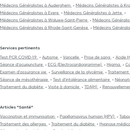
Médecins Généralistes à Auderghem
Médecins Généralistes à K
Médecins Généralistes à Evere
Médecins Généralistes à Jette
Médecins Généralistes à Woluwe-Saint-Pierre
Médecins Générali
Médecins Généralistes à Rhode-Saint-Genèse
Médecins Générali
Services pertinents
Test PCR COVID-19
Autisme
Varicelle
Prise de sang
Acide 
Séance d'acupuncture
ECG (Electrocardiogramme)
Hijama
Co
Examen d'assurance vie
Surveillance de la glycémie
Traitement 
Séance de mésothérapie
Test d'intolérance alimentaire
Néonat
Traitement du diabète
Visite à domicile
TDA(H)
Renouvellemen
Articles "Santé"
Vaccination et immunisation
Papillomavirus humain (HPV)
Taba
Traitement des allergies
Traitement du diabète
Hypnose médic