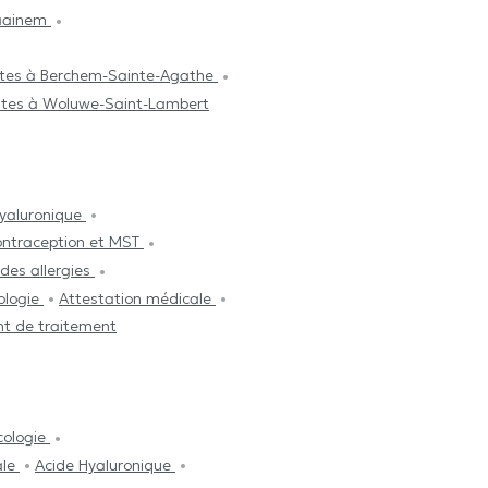
raainem
stes à Berchem-Sainte-Agathe
stes à Woluwe-Saint-Lambert
Hyaluronique
ntraception et MST
des allergies
ologie
Attestation médicale
t de traitement
cologie
ale
Acide Hyaluronique