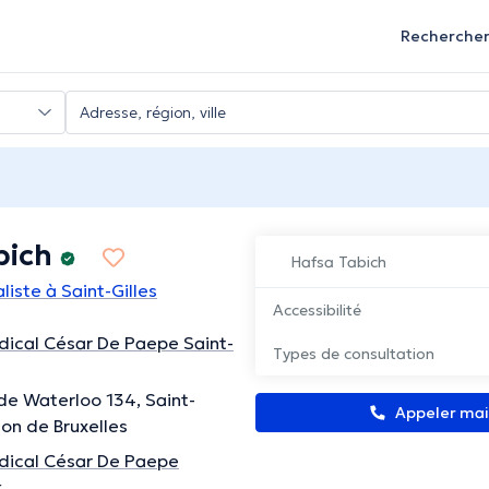
Recherche
bich
Hafsa Tabich
iste à Saint-Gilles
Accessibilité
ical César De Paepe Saint-
Types de consultation
e Waterloo 134, Saint-
Appeler ma
ion de Bruxelles
dical César De Paepe
k