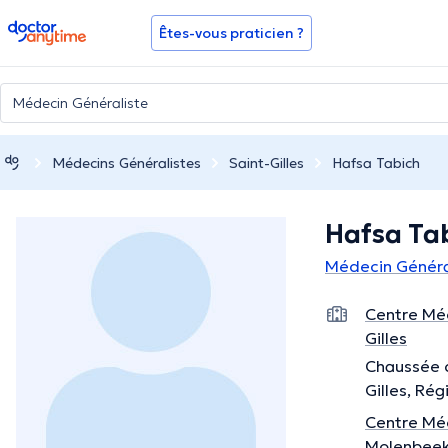
doctoranytime
Êtes-vous praticien ?
Médecins Généralistes
Saint-Gilles
Hafsa Tabich
Hafsa Ta
Médecin Général
Centre Méd
Gilles
Chaussée d
Gilles, Rég
Centre Mé
Molenbee