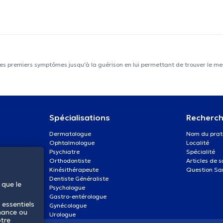
les premiers symptômes jusqu'à la guérison en lui permettant de trouver le mei
Spécialisations
Recherch
Dermatologue
Nom du prat
Ophtalmologue
Localité
Psychiatre
Spécialité
Orthodontiste
Articles de 
Kinésithérapeute
Question Sa
Dentiste Généraliste
 que le
Psychologue
Gastro-entérologue
 essentiels
Gynécologue
mance ou
Urologue
otre