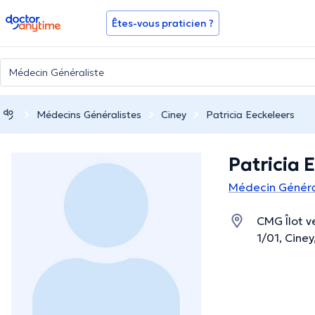
doctoranytime
Êtes-vous praticien ?
Médecins Généralistes
Ciney
Patricia Eeckeleers
Patricia 
Médecin Général
CMG Îlot v
1/01, Cine