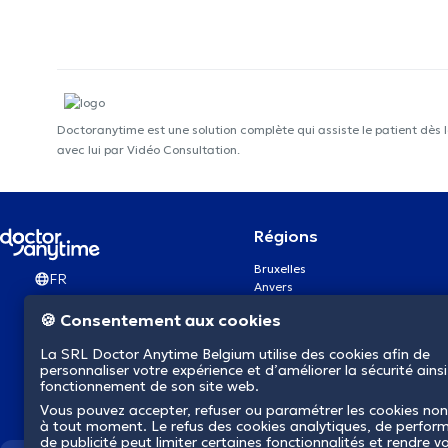
Doctoranytime est une solution complète qui assiste le patient dès 
avec lui par Vidéo Consultation.
Régions
Bruxelles
FR
Anvers
Gand
🍪 Consentement aux cookies
Charleroi
Liège
La SRL Doctor Anytime Belgium utilise des cookies afin de
Bruges
personnaliser votre expérience et d’améliorer la sécurité ainsi
Namur
fonctionnement de son site web.
Louvain
Vous pouvez accepter, refuser ou paramétrer les cookies non
Mons
à tout moment. Le refus des cookies analytiques, de perfor
Aalst Flandre-Orientale
de publicité peut limiter certaines fonctionnalités et rendre v