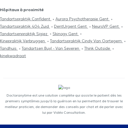
Hôpitaux à proximité
Tandartspraktijk Confident
Aurora Psychotherapie Gent
Tandartspraktijk 404 Zuid
DentUrgent Gent
NeuroVP Gent
Tandartsenpraktijk Sigiez
Skinogy Gent
Kinepraktijk Verbruggen
Tandartspraktijk Cindy Van Oortegem
Tandhuis
Tandartsen Buyl - Van Severen
Think Outside
kinekwadraat
Doctoranytime est une solution complète qui assiste le patient dès les
premiers symptômes jusqu'à la guérison en lui permettant de trouver le
meilleur praticien, de demander des conseils par chat et de parler avec
lui par Vidéo Consultation.