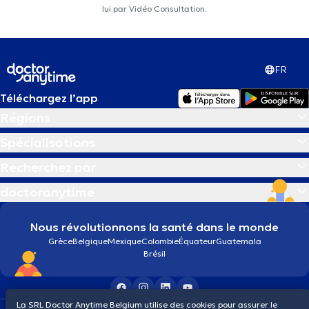
lui par Vidéo Consultation.
FR
Téléchargez l’app
Régions
Spécialisations
Recherchez par
doctoranytime
Nous révolutionnons la santé dans le monde
Grèce
Belgique
Mexique
Colombie
Équateur
Guatemala
Brésil
La SRL Doctor Anytime Belgium utilise des cookies pour assurer le