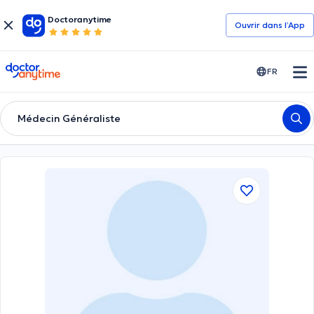
Doctoranytime
Ouvrir dans l’App
doctoranytime
FR
Médecin Généraliste