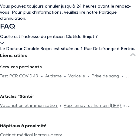
Vous pouvez toujours annuler jusqu'à 24 heures avant le rendez-
vous. Pour plus d'informations, veuillez lire notre
Politique
d'annulation
.
FAQ
Quelle est l'adresse du praticien Clotilde Baijot ?
Le Docteur Clotilde Baijot est située au 1 Rue Dr Lifrange à Bertrix.
Liens utiles
Services pertinents
Test PCR COVID-19
Autisme
Varicelle
Prise de sang
Acide Hyaluronique
Séance d'acupuncture
ECG
(Electrocardiogramme)
Hijama
Contraception et MST
Articles "Santé"
Examen d'assurance vie
Surveillance de la glycémie
Vaccination et immunisation
Papillomavirus humain (HPV)
Traitement des allergies
Séance de mésothérapie
Test
Tabacologie
Traitement des allergies
Traitement du diabète
d'intolérance alimentaire
Néonatologie
Attestation médicale
Hypnose médicale
Acide Hyaluronique
Séance de
Traitement du diabète
Visite à domicile
TDA(H)
Hôpitaux à proximité
mésothérapie
Psychothérapie
Renouvellement de traitement
Cabinet médical Moreau-Henry