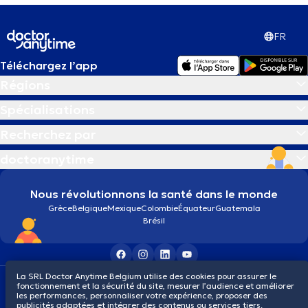
FR
Téléchargez l’app
Régions
Spécialisations
Recherchez par
doctoranytime
Nous révolutionnons la santé dans le monde
Grèce
Belgique
Mexique
Colombie
Équateur
Guatemala
Brésil
La SRL Doctor Anytime Belgium utilise des cookies pour assurer le
Conditions générales
Cookies
Politique de confidentialité
fonctionnement et la sécurité du site, mesurer l’audience et améliorer
© 2026 doctoranytime
les performances, personnaliser votre expérience, proposer des
publicités adaptées et intégrer des contenus ou services tiers.