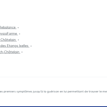
 Rebalance
hysioForme
 Châtelain
des Etangs Ixelles
ch-Châtelain
les premiers symptômes jusqu'à la guérison en lui permettant de trouver le mei