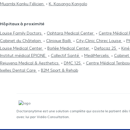
Muambi Kanku Félicien
K. Kasongo Kongolo
Hôpitaux à proximité
Louise Family Doctors
Ophtara Medical Center
Centre Médical
Cabinet du Châtelain
Clinique Bailli
City-Clinic Chirec Louise
P
Louise Medical Center
Borlée Medical Center
Defacqz 25
Kiné
Institut médical EPIONE
Collectif Santé
MediMercelis
Cabinet 
Rejuvena Medical & Aesthetics
DMC 125
Centre Médical Tenbos
Ixelles Dental Care
B2M Sport & Rehab
Doctoranytime est une solution complète qui assiste le patient dès 
avec lui par Vidéo Consultation.