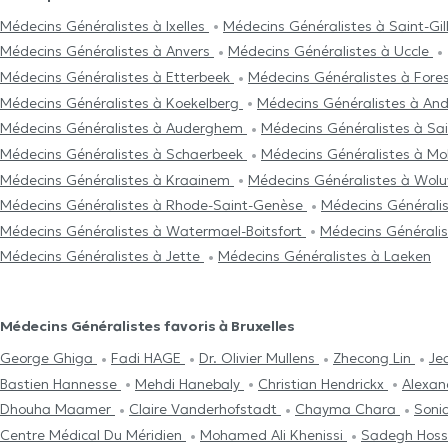
Médecins Généralistes à Ixelles
Médecins Généralistes à Saint-Gil
Médecins Généralistes à Anvers
Médecins Généralistes à Uccle
Médecins Généralistes à Etterbeek
Médecins Généralistes à Fore
Médecins Généralistes à Koekelberg
Médecins Généralistes à An
Médecins Généralistes à Auderghem
Médecins Généralistes à Sa
Médecins Généralistes à Schaerbeek
Médecins Généralistes à Mo
Médecins Généralistes à Kraainem
Médecins Généralistes à Wolu
Médecins Généralistes à Rhode-Saint-Genèse
Médecins Générali
Médecins Généralistes à Watermael-Boitsfort
Médecins Généralis
Médecins Généralistes à Jette
Médecins Généralistes à Laeken
Médecins Généralistes favoris à Bruxelles
George Ghiga
Fadi HAGE
Dr. Olivier Mullens
Zhecong Lin
Je
Bastien Hannesse
Mehdi Hanebaly
Christian Hendrickx
Alexan
Dhouha Maamer
Claire Vanderhofstadt
Chayma Chara
Soni
Centre Médical Du Méridien
Mohamed Ali Khenissi
Sadegh Hoss