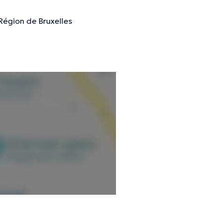
délégués médicaux et les
Région de Bruxelles
nformations vérifiées.