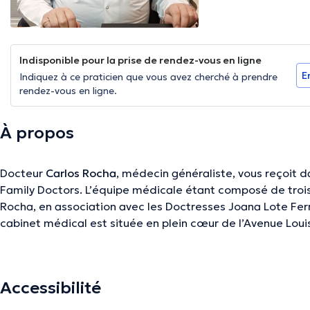
Indisponible pour la prise de rendez-vous en ligne
E
Indiquez à ce praticien que vous avez cherché à prendre
rendez-vous en ligne.
À propos
Docteur
Carlos Rocha
, médecin généraliste, vous reçoit da
Family Doctors. L’équipe médicale étant composé de trois
Rocha, en association avec les Doctresses Joana Lote Fer
cabinet médical est située en plein cœur de l’Avenue Louise
et donc facilement accessible à travers les transports en
Bus 38,54,60). Il est également possible de se garer en voit
veuillez consulter le plan en annexe. Ouvert du Lundi au 
Accessibilité
d’urgence sans rendez-vous entre 9h et 12h ainsi que des 
partir de 14h jusque 18h disponibles uniquement sur rende