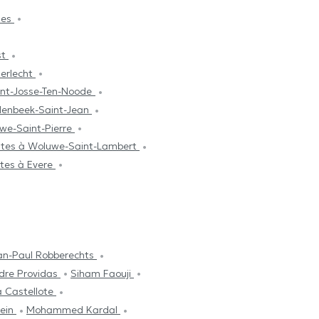
les
st
derlecht
int-Josse-Ten-Noode
lenbeek-Saint-Jean
we-Saint-Pierre
stes à Woluwe-Saint-Lambert
tes à Evere
an-Paul Robberechts
dre Providas
Siham Faouji
a Castellote
ein
Mohammed Kardal