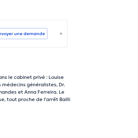
nvoyer une demande
ns le cabinet privé : Louise
 médecins généralistes, Dr.
nandes et Anna Ferreira. Le
, tout proche de l’arrêt Bailli
 commun (Tram 8, 81, 92, 93 et
ure, pour plus de facilité
Vendredi avec des consultations
plages de consultations à
z-vous. Concernant les prises