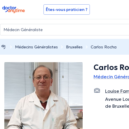
doctoranytime
Êtes-vous praticien ?
Médecins Généralistes
Bruxelles
Carlos Rocha
Carlos R
Médecin Général
Louise Fam
Avenue Lou
de Bruxell