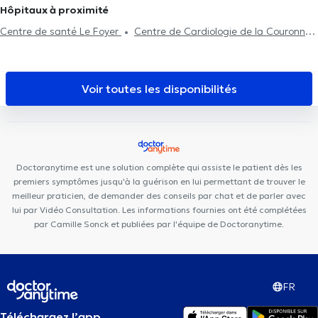
Traitement du diabète
Visite à domicile
TDA(H)
Médecins Généralistes à Koekelberg
Médecins Généralistes à
Hôpitaux à proximité
mésothérapie
Psychothérapie
Renouvellement de traitement
Evere
Médecins Généralistes à Molenbeek-Saint-Jean
Centre de santé Le Foyer
Centre de Cardiologie de la Couronne
Médecins Généralistes à Mont-Saint-Guibert
Médecins
(Polyclinique Saint-Luc)
Theunissen / De Beukelaer
Centre
Généralistes à Zaventem
Dentaire Elnabil
CMC328 - Centre Médical Couronne - Crown
Medical Center
OdontoSmile: Clinique Dentaire Pluridisciplinaire
Voir toutes les disponibilités
Centre Ocadia
Cabinet Médical Avenue Général Médecin
Derache
Couples et Familles (Co-intervention) A(p)prendre
Racines
Consultation Individuelle A (p) Prendre Racines
Cabinet Médical Couronne
Centre Médical St-Antoine
Amimo
Doctoranytime est une solution complète qui assiste le patient dès les
MesaCosa La Chasse
Centre Médical Borrens
ISODYN
premiers symptômes jusqu'à la guérison en lui permettant de trouver le
Arsenal Clinic
Cabinet Privé Baligant
CSEI Centre de santé des
meilleur praticien, de demander des conseils par chat et de parler avec
lui par Vidéo Consultation. Les informations fournies ont été complétées
étangs d'Ixelles
Dental Plan
DETAILLE DENTAL CLINIC
par Camille Sonck et publiées par l'équipe de Doctoranytime.
FR
Téléchargez l’app