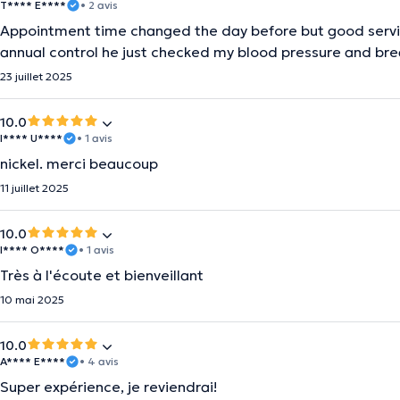
T**** E****
• 2 avis
Appointment time changed the day before but good servic
annual control he just checked my blood pressure and brea
23 juillet 2025
10.0
I**** U****
• 1 avis
nickel. merci beaucoup
11 juillet 2025
10.0
I**** O****
• 1 avis
Très à l'écoute et bienveillant
10 mai 2025
10.0
A**** E****
• 4 avis
Super expérience, je reviendrai!