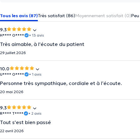
Tous les avis (87)
Très satisfait (86)
Moyennement satisfait (0)
Peu 
9.3
H**** O****
• 13 avis
Très aimable, à l'écoute du patient
29 juillet 2026
10.0
U**** O****
• 1 avis
Personne très sympathique, cordiale et à l’écoute.
20 mai 2026
9.3
R**** T****
• 2 avis
Tout s'est bien passé
22 avril 2026