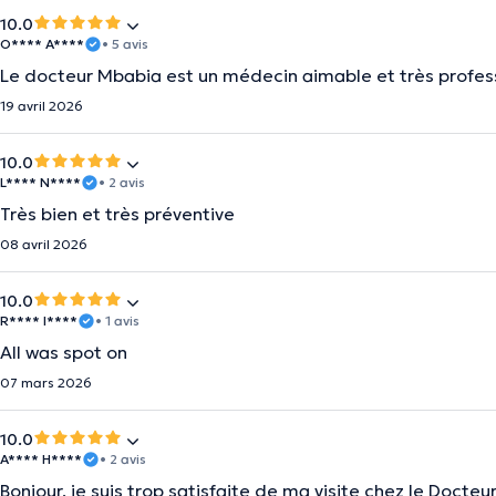
10.0
O**** A****
• 5 avis
Le docteur Mbabia est un médecin aimable et très profess
19 avril 2026
10.0
L**** N****
• 2 avis
Très bien et très préventive
08 avril 2026
10.0
R**** I****
• 1 avis
All was spot on
07 mars 2026
10.0
A**** H****
• 2 avis
Bonjour, je suis trop satisfaite de ma visite chez le Docte