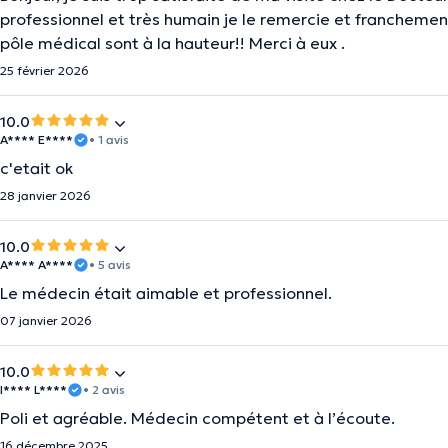
professionnel et très humain je le remercie et franchemen
pôle médical sont à la hauteur!! Merci à eux .
25 février 2026
10.0
A**** E****
• 1 avis
c'etait ok
28 janvier 2026
10.0
A**** A****
• 5 avis
Le médecin était aimable et professionnel.
07 janvier 2026
10.0
I**** L****
• 2 avis
Poli et agréable. Médecin compétent et à l’écoute.
16 décembre 2025