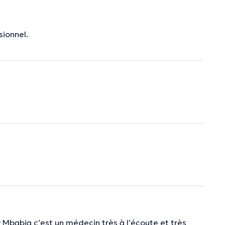
ionnel.
ur Mbabia c’est un médecin très à l’écoute et très