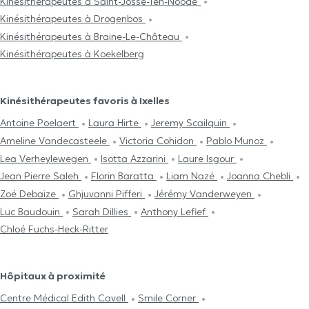
Kinésithérapeutes à Saint-Josse-Ten-Noode
Kinésithérapeutes à Drogenbos
Kinésithérapeutes à Braine-Le-Château
Kinésithérapeutes à Koekelberg
Kinésithérapeutes favoris à Ixelles
Antoine Poelaert
Laura Hirte
Jeremy Scailquin
Ameline Vandecasteele
Victoria Cohidon
Pablo Munoz
Lea Verheylewegen
Isotta Azzarini
Laure Isgour
Jean Pierre Saleh
Florin Baratta
Liam Nazé
Joanna Chebli
Zoé Debaize
Ghjuvanni Pifferi
Jérémy Vanderweyen
Luc Baudouin
Sarah Dillies
Anthony Lefief
Chloé Fuchs-Heck-Ritter
Hôpitaux à proximité
Centre Médical Edith Cavell
Smile Corner