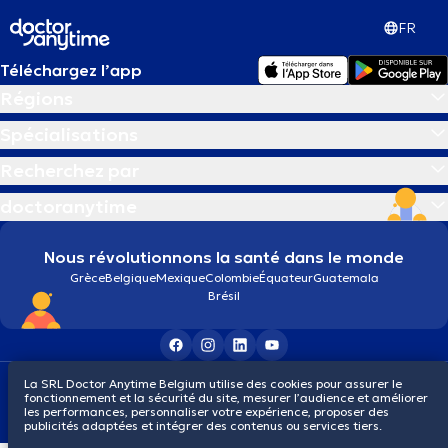
FR
Téléchargez l’app
Régions
Spécialisations
Recherchez par
doctoranytime
Nous révolutionnons la santé dans le monde
Grèce
Belgique
Mexique
Colombie
Équateur
Guatemala
Brésil
La SRL Doctor Anytime Belgium utilise des cookies pour assurer le
Conditions générales
Cookies
Politique de confidentialité
fonctionnement et la sécurité du site, mesurer l’audience et améliorer
© 2026 doctoranytime
les performances, personnaliser votre expérience, proposer des
publicités adaptées et intégrer des contenus ou services tiers.