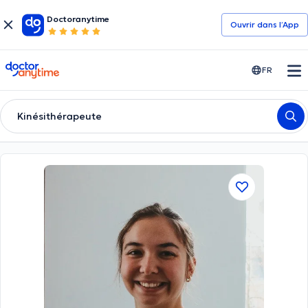
Doctoranytime
Ouvrir dans l’App
doctoranytime
FR
Kinésithérapeute