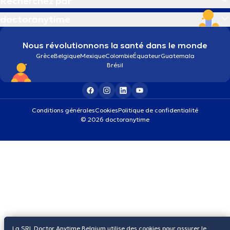
Recherchez par
doctoranytime
Nous révolutionnons la santé dans le monde
Grèce
Belgique
Mexique
Colombie
Équateur
Guatemala
Brésil
Conditions générales
Cookies
Politique de confidentialité
© 2026 doctoranytime
La SRL Doctor Anytime Belgium utilise des cookies pour assurer le