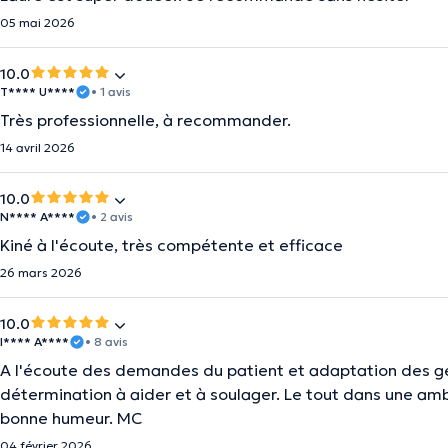
05 mai 2026
10.0
T**** U****
• 1 avis
Très professionnelle, à recommander.
14 avril 2026
10.0
N**** A****
• 2 avis
Kiné à l'écoute, très compétente et efficace
26 mars 2026
10.0
I**** A****
• 8 avis
A l'écoute des demandes du patient et adaptation des ges
détermination à aider et à soulager. Le tout dans une am
bonne humeur. MC
04 février 2026