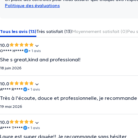
Politique des évaluations
Tous les avis (13)
Très satisfait (13)
Moyennement satisfait (0)
Peu s
10.0
O**** H****
• 1 avis
She s great,kind and professional!
18 juin 2026
10.0
A**** R****
• 1 avis
Très à l'écoute, douce et professionnelle, je recommande
19 mai 2026
10.0
A**** T****
• 1 avis
Laure est super douée!! Je recommande sans hésiter