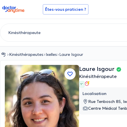
doctoranytime
Êtes-vous praticien ?
Kinésithérapeutes
Ixelles
Laure Isgour
Laure Isgour
Kinésithérapeute
1 '
Localisation
Rue Tenbosch 85, Ixe
Centre Médical Ten