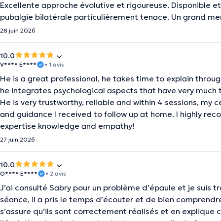
Excellente approche évolutive et rigoureuse. Disponible e
pubalgie bilatérale particulièrement tenace. Un grand mer
28 juin 2026
10.0
V**** E****
• 1 avis
He is a great professional, he takes time to explain throu
he integrates psychological aspects that have very much 
He is very trustworthy, reliable and within 4 sessions, my 
and guidance I received to follow up at home. I highly re
expertise knowledge and empathy!
27 juin 2026
10.0
O**** E****
• 2 avis
J’ai consulté Sabry pour un problème d’épaule et je suis t
séance, il a pris le temps d’écouter et de bien comprendre
s’assure qu’ils sont correctement réalisés et en explique c