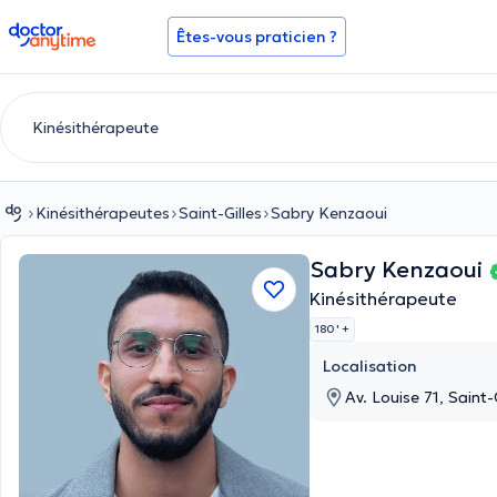
doctoranytime
Êtes-vous praticien ?
Kinésithérapeutes
Saint-Gilles
Sabry Kenzaoui
Sabry Kenzaoui
Kinésithérapeute
180 '
+
Localisation
Av. Louise 71, Saint-G