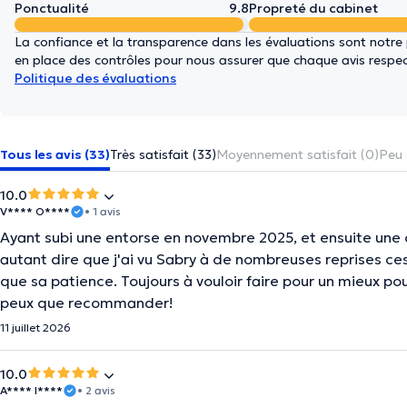
Ponctualité
9.8
Propreté du cabinet
La confiance et la transparence dans les évaluations sont notre
en place des contrôles pour nous assurer que chaque avis respect
Politique des évaluations
Tous les avis (33)
Très satisfait (33)
Moyennement satisfait (0)
Peu 
10.0
V**** O****
• 1 avis
Ayant subi une entorse en novembre 2025, et ensuite une o
autant dire que j'ai vu Sabry à de nombreuses reprises ce
que sa patience. Toujours à vouloir faire pour un mieux pour
peux que recommander!
11 juillet 2026
10.0
A**** I****
• 2 avis