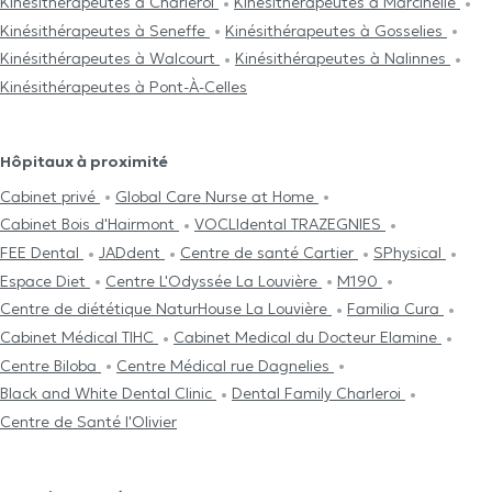
Kinésithérapeutes à Charleroi
Kinésithérapeutes à Marcinelle
Kinésithérapeutes à Seneffe
Kinésithérapeutes à Gosselies
Kinésithérapeutes à Walcourt
Kinésithérapeutes à Nalinnes
Kinésithérapeutes à Pont-À-Celles
Hôpitaux à proximité
Cabinet privé
Global Care Nurse at Home
Cabinet Bois d'Hairmont
VOCLIdental TRAZEGNIES
FEE Dental
JADdent
Centre de santé Cartier
SPhysical
Espace Diet
Centre L'Odyssée La Louvière
M190
Centre de diététique NaturHouse La Louvière
Familia Cura
Cabinet Médical TIHC
Cabinet Medical du Docteur Elamine
Centre Biloba
Centre Médical rue Dagnelies
Black and White Dental Clinic
Dental Family Charleroi
Centre de Santé l'Olivier