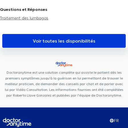
Européen
BeNomad
Eurocare Medical Center
Centre PsyCol
Questions et Réponses
Schuman Lalaing
La Maison PsyCol
Brussels Dental
Chirec
Traitement des lumbagos
Centre Médical Parc Léopold
European Skin Clinic
Stay Strong
Ixelles
Cabinet Médical Ixelles
Centre Médical Curasi
PsychoLudo
Kiné - Ostéo Schuman
Mazi Medical Center Ixelles
Voir toutes les disponibilités
Centre de Kinésithérapie Berlemont
Orthodental
BrainCair
Bruxelles
Doctoranytime est une solution complète qui assiste le patient dès les
premiers symptômes jusqu'à la guérison en lui permettant de trouver le
meilleur praticien, de demander des conseils par chat et de parler avec
lui par Vidéo Consultation. Les informations fournies ont été complétées
par Roberto Llave Gonzalez et publiées par l'équipe de Doctoranytime.
FR