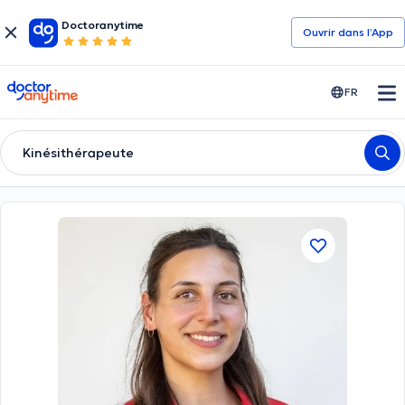
Doctoranytime
Ouvrir dans l’App
doctoranytime
FR
Kinésithérapeute