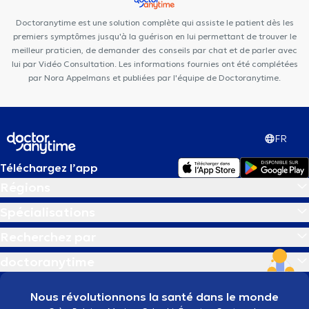
Clinic
Médibois
Cabinet du martin pêcheur
Doctoranytime est une solution complète qui assiste le patient dès les
premiers symptômes jusqu'à la guérison en lui permettant de trouver le
meilleur praticien, de demander des conseils par chat et de parler avec
lui par Vidéo Consultation. Les informations fournies ont été complétées
par Nora Appelmans et publiées par l'équipe de Doctoranytime.
FR
Téléchargez l’app
Régions
Spécialisations
Recherchez par
doctoranytime
Nous révolutionnons la santé dans le monde