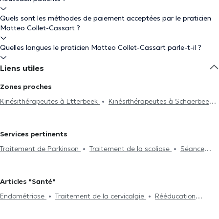
Quels sont les méthodes de paiement acceptées par le praticien
Matteo Collet-Cassart ?
Quelles langues le praticien Matteo Collet-Cassart parle-t-il ?
Liens utiles
Zones proches
Kinésithérapeutes à Etterbeek
Kinésithérapeutes à Schaerbeek
Kinésithérapeutes à Auderghem
Kinésithérapeutes à Woluwe-
Saint-Lambert
Kinésithérapeutes à Uccle
Kinésithérapeutes à
Services pertinents
Woluwe-Saint-Pierre
Kinésithérapeutes à Ixelles
Traitement de Parkinson
Traitement de la scoliose
Séance
Kinésithérapeutes à Nivelles
Kinésithérapeutes à Braine-Le-
d'acupuncture
Hijama
Traitement du burnout
Drainage
Château
Kinésithérapeutes à Saint-Josse-Ten-Noode
lymphatique
Traitement de la lombalgie
Traitement de la
Kinésithérapeutes à Evere
Kinésithérapeutes à Enghien
Articles "Santé"
cervicalgie
Réflexologie plantaire
Rééducation périnéale
Kinésithérapeutes à Saint-Gilles
Kinésithérapeutes à Rhode-
Endométriose
Traitement de la cervicalgie
Rééducation
Rééducation respiratoire
Rééducation abdominale
Post-
Saint-Genèse
Kinésithérapeutes à Lessines
Kinésithérapeutes
périnéale
Traitement de la scoliose
opération
Traitement de hernies
Traitement des cicatrices
à Chaumont-Gistoux
Kinésithérapeutes à Lasne