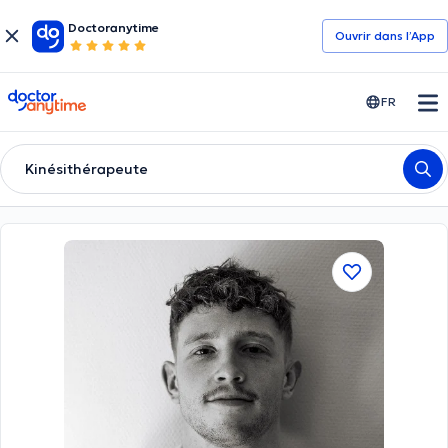
Doctoranytime
Ouvrir dans l’App
doctoranytime
FR
Kinésithérapeute