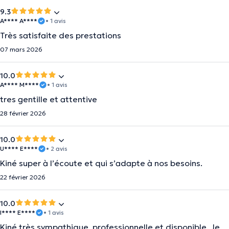
9.3
A**** A****
• 1 avis
Très satisfaite des prestations
07 mars 2026
10.0
A**** M****
• 1 avis
tres gentille et attentive
28 février 2026
10.0
U**** E****
• 2 avis
Kiné super à l’écoute et qui s’adapte à nos besoins.
22 février 2026
10.0
I**** E****
• 1 avis
Kiné très sympathique, professionnelle et disponible. Je