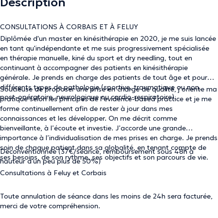
Description
CONSULTATIONS À CORBAIS ET À FELUY
Diplômée d'un master en kinésithérapie en 2020, je me suis lancée
en tant qu'indépendante et me suis progressivement spécialisée
en thérapie manuelle, kiné du sport et dry needling, tout en
continuant à accompagner des patients en kinésithérapie
générale. Je prends en charge des patients de tout âge et pour
différents types de pathologie (sportive, traumatique ou non,
Soucieuse de proposer une prise en charge de qualité, j’oriente ma
post-opératoire, neurologique ou cardio-respiratoire).
pratique selon les principes de l’evidence-based practice et je me
forme continuellement afin de rester à jour dans mes
connaissances et les développer. On me décrit comme
bienveillante, à l’écoute et investie. J’accorde une grande
importance à l’individualisation de mes prises en charge. Je prends
soin de chaque patient dans sa globalité, en tenant compte de
Déconventionnée (37€/séance, remboursement sous 48h à
ses besoins, de son rythme, ses objectifs et son parcours de vie.
hauteur d'un peu plus de 50%)
Consultations à Feluy et Corbais
Toute annulation de séance dans les moins de 24h sera facturée,
merci de votre compréhension.