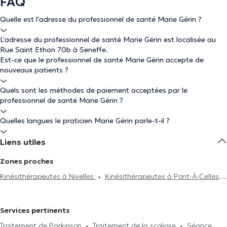
FAQ
Quelle est l'adresse du professionnel de santé Marie Gérin ?
L'adresse du professionnel de santé Marie Gérin est localisée au
Rue Saint Ethon 70b à Seneffe.
Est-ce que le professionnel de santé Marie Gérin accepte de
nouveaux patients ?
Quels sont les méthodes de paiement acceptées par le
professionnel de santé Marie Gérin ?
Quelles langues le praticien Marie Gérin parle-t-il ?
Liens utiles
Zones proches
Kinésithérapeutes à Nivelles
Kinésithérapeutes à Pont-À-Celles
Kinésithérapeutes à Braine-Le-Comte
Kinésithérapeutes à
Ecaussinnes
Kinésithérapeutes à Chapelle-Lez-Herlaimont
Services pertinents
Kinésithérapeutes à Dampremy
Kinésithérapeutes à Trazegnies
Traitement de Parkinson
Traitement de la scoliose
Séance