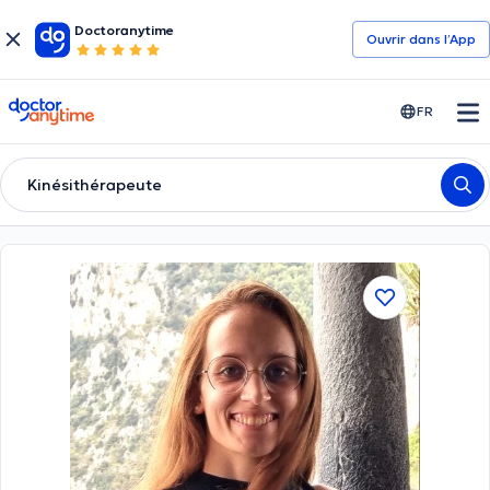
Doctoranytime
Ouvrir dans l’App
doctoranytime
FR
Kinésithérapeute