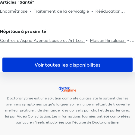
Articles "Santé"
cervicalgie
Réflexologie plantaire
Rééducation périnéale
Kinésithérapeutes à Lessines
Kinésithérapeutes à Schaerbeek
Endométriose
Traitement de la cervicalgie
Rééducation
Rééducation respiratoire
Rééducation abdominale
Post-
Kinésithérapeutes à Woluwe-Saint-Lambert
Kinésithérapeutes à
périnéale
Traitement de la scoliose
opération
Traitement de hernies
Traitement des cicatrices
Molenbeek-Saint-Jean
Kinésithérapeutes à Auderghem
Crochetage
Problème de dos
Visite à domicile
Rééducation
Kinésithérapeutes à Koekelberg
Kinésithérapeutes à Chaumont-
Hôpitaux à proximité
Traitement des blessures sportives
Gistoux
Centres d'Aspria Avenue Louise et Art-Lois
Maison Hirsulaser
Dental Expert
MediMercelis
Defacqz 25
Mazi Medical
Center Ixelles
Institut médical EPIONE
Ixelles Dental Care
Cabinet Médical Ixelles
Stay Strong Ixelles
DMC 125
Voir toutes les disponibilités
Clinique Bailli
Ophtara Medical Center
Centre Médical
Rebalance
Louise Family Doctors
PhysioForme
Centre
Médical Curasi
Collectif Santé
Chirec Centre Médical Parc
Léopold
Borlée Medical Center
Doctoranytime est une solution complète qui assiste le patient dès les
premiers symptômes jusqu'à la guérison en lui permettant de trouver le
meilleur praticien, de demander des conseils par chat et de parler avec
lui par Vidéo Consultation. Les informations fournies ont été complétées
par Lucien Neefs et publiées par l'équipe de Doctoranytime.