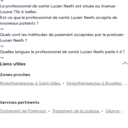
Le professionnel de santé Lucien Neefs est située au Avenue
Louise 71b à Ixelles.
Est-ce que le professionnel de santé Lucien Neefs accepte de
nouveaux patients ?
Quels sont les méthodes de paiement acceptées par le praticien
Lucien Neefs ?
Quelles langues le professionnel de santé Lucien Neefs parle-t-il ?
Liens utiles
Zones proches
Kinésithérapeutes à Saint-Gilles
Kinésithérapeutes à Bruxelles
Kinésithérapeutes à Rhode-Saint-Genèse
Kinésithérapeutes à
Charleroi
Kinésithérapeutes à Etterbeek
Kinésithérapeutes à
Services pertinents
Huy
Kinésithérapeutes à Forest
Kinésithérapeutes à Uccle
Traitement de Parkinson
Traitement de la scoliose
Séance
Kinésithérapeutes à Nivelles
Kinésithérapeutes à Anderlecht
d'acupuncture
Hijama
Traitement du burnout
Drainage
Kinésithérapeutes à Saint-Josse-Ten-Noode
Kinésithérapeutes à
lymphatique
Traitement de la lombalgie
Traitement de la
Woluwe-Saint-Pierre
Kinésithérapeutes à Enghien