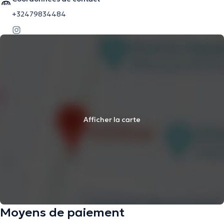
+32479834484
Afficher la carte
Moyens de paiement