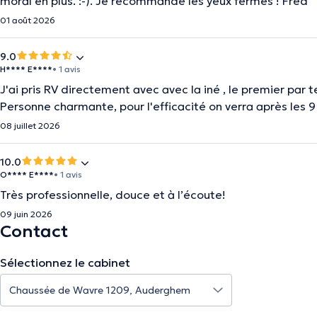
moral en plus. :-). Je recommande les yeux fermés ! Fred
01 août 2026
9.0
H**** E****
• 1 avis
J'ai pris RV directement avec avec la iné , le premier par te
Personne charmante, pour l'efficacité on verra après les 
08 juillet 2026
10.0
O**** E****
• 1 avis
Très professionnelle, douce et à l’écoute!
09 juin 2026
Contact
Sélectionnez le cabinet