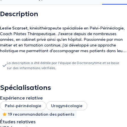
Description
Leslie Scarset
, kinésithérapeute spécialisée en Pelvi-Périnéologie,
Coach Pilates Thérapeutique. J'exerce depuis de nombreuses
années, en cabinet privé ainsi qu'en hôpital. Passionnée par mon
métier et en formation continue, j'ai développé une approche
holistique me permettant d'accompagner mes patients dans leur
singularité et en globalité. Urologie, gynécologie, colo-proctologie,
incontinence urinaire, urgence mictionnelle, dysurie, énurésie,
La description a été éditée par l'équipe de Doctoranytime et se base
prolapsus, rééducation vésicale, pré-postpartum, troubles sexo,
sur des informations vérifiées.
vaginisme, incontinence anale, constipation, incontinence post
prostatectomie, thérapie manuelle pelvienne.
Spécialisations
Expérience relative
Pelvi-périnéologie
Urogynécologie
19 recommandation des patients
Études relatives