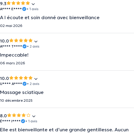
9.3
A**** E****
• 1 avis
A l écoute et soin donné avec bienveillance
02 mai 2026
10.0
A**** T****
• 2 avis
Impeccable!
06 mars 2026
10.0
U**** A****
• 2 avis
Massage sciatique
10 décembre 2025
8.0
É**** I****
• 1 avis
Elle est bienveillante et d’une grande gentillesse. Aucun