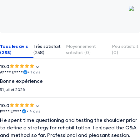
Tous les avis
Très satisfait
Moyennement
Peu satisfait
(258)
(258)
satisfait (0)
(0)
10.0
A**** E****
• 1 avis
Bonne expérience
31 juillet 2026
10.0
I**** E****
• 4 avis
He spent time questioning and testing the shoulder prior
to define a strategy for rehabilitation. I enjoyed the Q&A
and method so far. Professional and pleasant session.