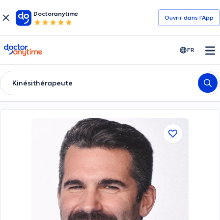
Doctoranytime
Ouvrir dans l’App
doctoranytime
FR
Kinésithérapeute