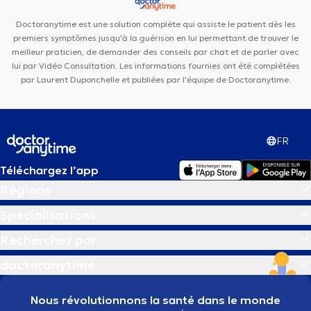
martin pêcheur
Smiles By Maria Uccle
Centre Mimosa Uccle
Doctoranytime est une solution complète qui assiste le patient dès les
Fort-Jaco
premiers symptômes jusqu'à la guérison en lui permettant de trouver le
meilleur praticien, de demander des conseils par chat et de parler avec
lui par Vidéo Consultation. Les informations fournies ont été complétées
par Laurent Duponchelle et publiées par l'équipe de Doctoranytime.
FR
Téléchargez l’app
Régions
Spécialisations
Recherchez par
doctoranytime
Nous révolutionnons la santé dans le monde