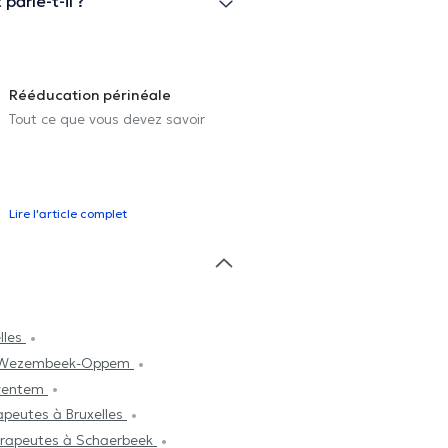
parle-t-il ?
Rééducation périnéale
Tout ce que vous devez savoir
Lire l'article complet
lles
 à Wezembeek-Oppem
aventem
apeutes à Bruxelles
érapeutes à Schaerbeek