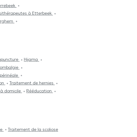
errebeek
sithérapeutes à Etterbeek
derghem
upuncture
Hijama
 lombalgie
périnéale
ion
Traitement de hernies
e à domicile
Rééducation
le
Traitement de la scoliose