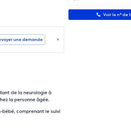
Voir le n° de
nvoyer une demande
lant de la neurologie à
chez la personne âgée.
an-bébé, comprenant le suivi
pour les traitements de
onchiolites ainsi que les