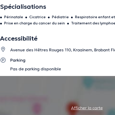
retards de développement.
Spécialisations
Possibilité de rendez-vous en cabinet ou à domicile.
Périnatale
Cicatrice
Pédiatrie
Respiratoire enfant e
Prise en charge du cancer du sein
Traitement des lymph
La description a été éditée par l'équipe de Doctoranytime et se base sur des i
Accessibilité
Avenue des Hêtres Rouges 110, Kraainem, Brabant 
Parking
Pas de parking disponible
Afficher la carte