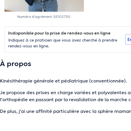
Numéro d'agrément: 55102730
Indisponible pour la prise de rendez-vous en ligne
E
Indiquez à ce praticien que vous avez cherché à prendre
rendez-vous en ligne.
À propos
Kinésithérapie générale et pédiatrique (conventionnée).
Je propose des prises en charge variées et polyvalentes al
l'orthopédie en passant par la revalidation de la marche 
De plus, j'ai une affinité particulière avec la sphère mam
pré/post partum mais également le suivi des nourrissons 
plagiocéphalies, malformations/malpositions des pieds, br