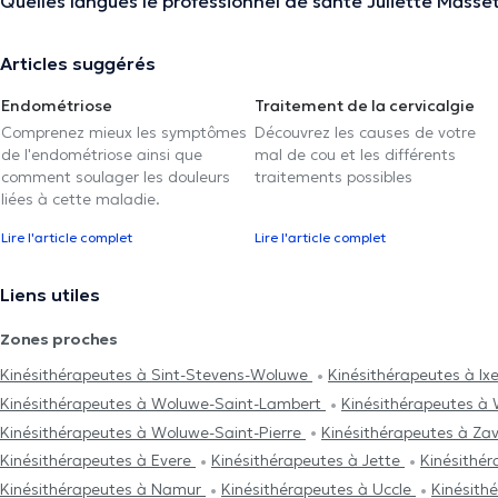
Quelles langues le professionnel de santé Juliette Masset 
Articles suggérés
Endométriose
Traitement de la cervicalgie
Comprenez mieux les symptômes
Découvrez les causes de votre
de l'endométriose ainsi que
mal de cou et les différents
comment soulager les douleurs
traitements possibles
liées à cette maladie.
Lire l'article complet
Lire l'article complet
Liens utiles
Zones proches
Kinésithérapeutes à Sint-Stevens-Woluwe
Kinésithérapeutes à Ixe
Kinésithérapeutes à Woluwe-Saint-Lambert
Kinésithérapeutes
Kinésithérapeutes à Woluwe-Saint-Pierre
Kinésithérapeutes à Z
Kinésithérapeutes à Evere
Kinésithérapeutes à Jette
Kinésithér
Kinésithérapeutes à Namur
Kinésithérapeutes à Uccle
Kinésith