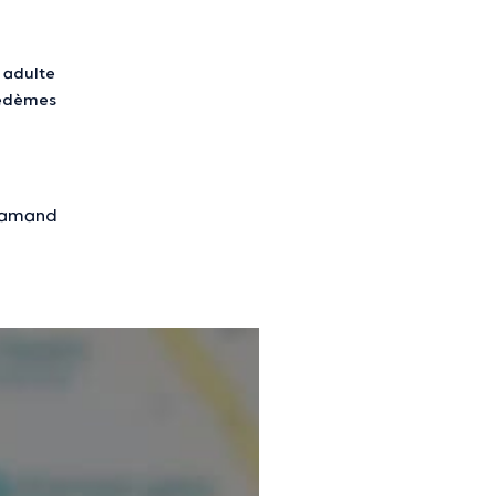
t adulte
oedèmes
nformations vérifiées.
Flamand