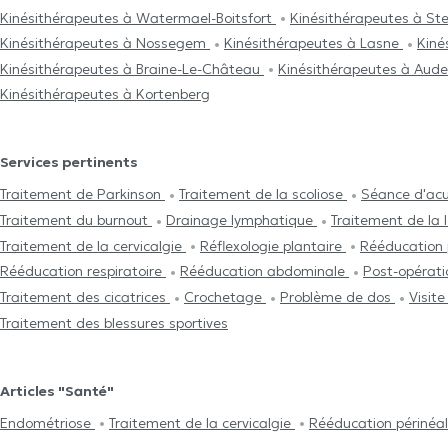
Kinésithérapeutes à Watermael-Boitsfort
Kinésithérapeutes à St
Kinésithérapeutes à Nossegem
Kinésithérapeutes à Lasne
Kiné
Kinésithérapeutes à Braine-Le-Château
Kinésithérapeutes à Au
Kinésithérapeutes à Kortenberg
Services pertinents
Traitement de Parkinson
Traitement de la scoliose
Séance d'ac
Traitement du burnout
Drainage lymphatique
Traitement de la
Traitement de la cervicalgie
Réflexologie plantaire
Rééducation 
Rééducation respiratoire
Rééducation abdominale
Post-opérat
Traitement des cicatrices
Crochetage
Problème de dos
Visit
Traitement des blessures sportives
Articles "Santé"
Endométriose
Traitement de la cervicalgie
Rééducation périnéa