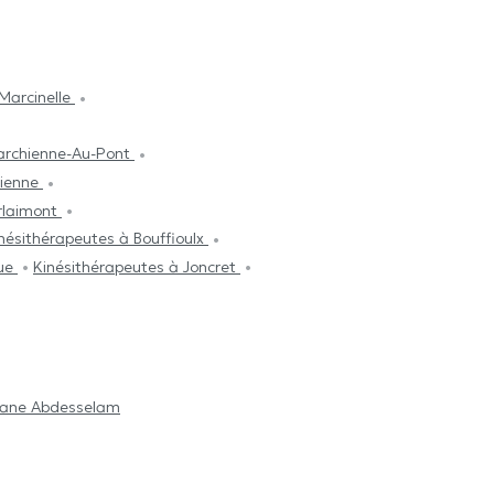
Marcinelle
archienne-Au-Pont
tienne
rlaimont
nésithérapeutes à Bouffioulx
que
Kinésithérapeutes à Joncret
ane Abdesselam