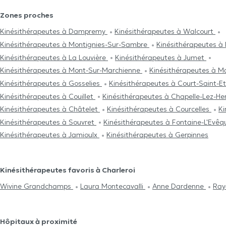
Zones proches
Kinésithérapeutes à Dampremy
Kinésithérapeutes à Walcourt
Kinésithérapeutes à Montignies-Sur-Sambre
Kinésithérapeutes à 
Kinésithérapeutes à La Louvière
Kinésithérapeutes à Jumet
Kinésithérapeutes à Mont-Sur-Marchienne
Kinésithérapeutes à M
Kinésithérapeutes à Gosselies
Kinésithérapeutes à Court-Saint-E
Kinésithérapeutes à Couillet
Kinésithérapeutes à Chapelle-Lez-He
Kinésithérapeutes à Châtelet
Kinésithérapeutes à Courcelles
Ki
Kinésithérapeutes à Souvret
Kinésithérapeutes à Fontaine-L'Evê
Kinésithérapeutes à Jamioulx
Kinésithérapeutes à Gerpinnes
Kinésithérapeutes favoris à Charleroi
Wivine Grandchamps
Laura Montecavalli
Anne Dardenne
Ray
Hôpitaux à proximité