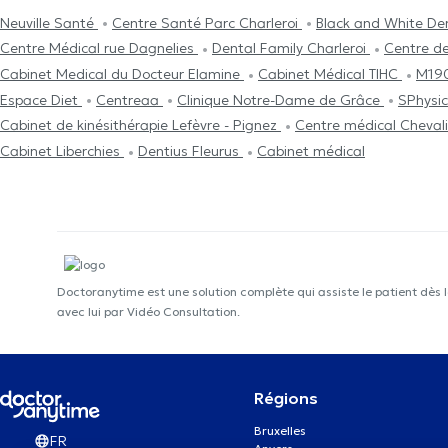
Neuville Santé
Centre Santé Parc Charleroi
Black and White Den
Centre Médical rue Dagnelies
Dental Family Charleroi
Centre de
Cabinet Medical du Docteur Elamine
Cabinet Médical TIHC
M19
Espace Diet
Centreaa
Clinique Notre-Dame de Grâce
SPhysi
Cabinet de kinésithérapie Lefèvre - Pignez
Centre médical Cheval
Cabinet Liberchies
Dentius Fleurus
Cabinet médical
Doctoranytime est une solution complète qui assiste le patient dès 
avec lui par Vidéo Consultation.
Régions
Bruxelles
FR