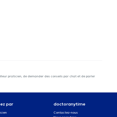
lleur praticien, de demander des conseils par chat et de parler
ez par
doctoranytime
icien
Contactez-nous