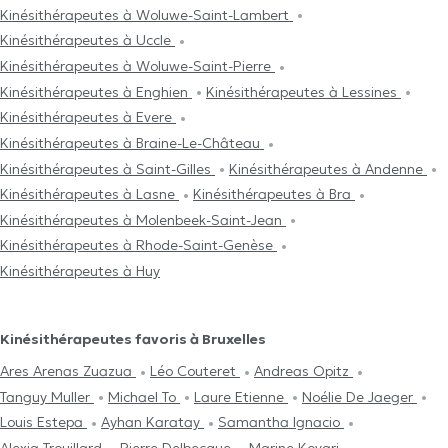
Kinésithérapeutes à Woluwe-Saint-Lambert
Kinésithérapeutes à Uccle
Kinésithérapeutes à Woluwe-Saint-Pierre
Kinésithérapeutes à Enghien
Kinésithérapeutes à Lessines
Kinésithérapeutes à Evere
Kinésithérapeutes à Braine-Le-Château
Kinésithérapeutes à Saint-Gilles
Kinésithérapeutes à Andenne
Kinésithérapeutes à Lasne
Kinésithérapeutes à Bra
Kinésithérapeutes à Molenbeek-Saint-Jean
Kinésithérapeutes à Rhode-Saint-Genèse
Kinésithérapeutes à Huy
Kinésithérapeutes favoris à Bruxelles
Ares Arenas Zuazua
Léo Couteret
Andreas Opitz
Tanguy Muller
Michael To
Laure Etienne
Noélie De Jaeger
Louis Estepa
Ayhan Karatay
Samantha Ignacio