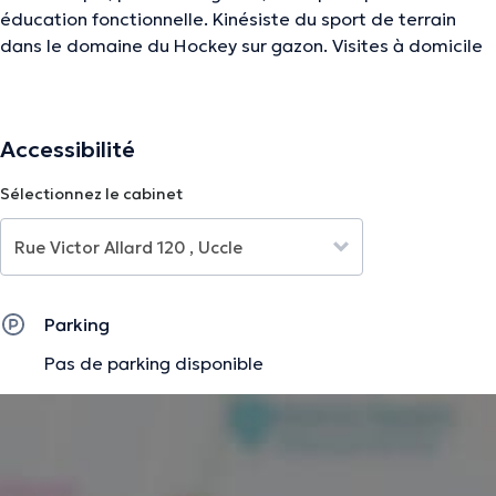
éducation fonctionnelle. Kinésiste du sport de terrain
dans le domaine du Hockey sur gazon. Visites à domicile
du mardi au vendredi uniquement le matin et après
contact.
Accessibilité
La description a été éditée par l'équipe de Doctoranytime et se base sur des
Sélectionnez le cabinet
informations vérifiées.
Parking
Pas de parking disponible