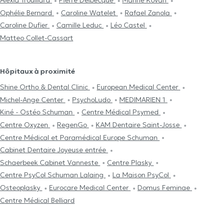
Alexia Trouillard
Pierre Delbecque
Marine Kovari
Ophélie Bernard
Caroline Watelet
Rafael Zanola
Caroline Dufier
Camille Leduc
Léo Castel
Matteo Collet-Cassart
Hôpitaux à proximité
Shine Ortho & Dental Clinic
European Medical Center
Michel-Ange Center
PsychoLudo
MEDIMARIEN 1
Kiné - Ostéo Schuman
Centre Médical Psymed
Centre Oxyzen
RegenGo
KAM Dentaire Saint-Josse
Centre Médical et Paramédical Europe Schuman
Cabinet Dentaire Joyeuse entrée
Schaerbeek Cabinet Vanneste
Centre Plasky
Centre PsyCol Schuman Lalaing
La Maison PsyCol
Osteoplasky
Eurocare Medical Center
Domus Feminae
Centre Médical Belliard