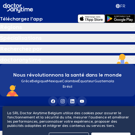
FR
Téléchargez l’app
Régions
Spécialisations
Recherchez par
doctoranytime
Nous révolutionnons la santé dans le monde
Grèce
Belgique
Mexique
Colombie
Équateur
Guatemala
Brésil
La SRL Doctor Anytime Belgium utilise des cookies pour assurer le
Conditions générales
Cookies
Politique de confidentialité
fonctionnement et la sécurité du site, mesurer l’audience et améliorer
© 2026 doctoranytime
les performances, personnaliser votre expérience, proposer des
publicités adaptées et intégrer des contenus ou services tiers.