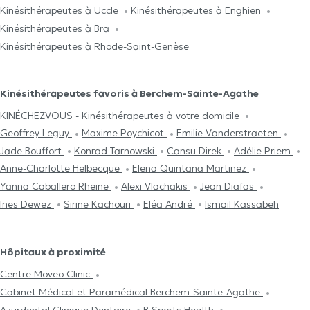
Kinésithérapeutes à Uccle
Kinésithérapeutes à Enghien
Kinésithérapeutes à Bra
Kinésithérapeutes à Rhode-Saint-Genèse
Kinésithérapeutes favoris à Berchem-Sainte-Agathe
KINÉCHEZVOUS - Kinésithérapeutes à votre domicile
Geoffrey Leguy
Maxime Poychicot
Emilie Vanderstraeten
Jade Bouffort
Konrad Tarnowski
Cansu Direk
Adélie Priem
Anne-Charlotte Helbecque
Elena Quintana Martinez
Yanna Caballero Rheine
Alexi Vlachakis
Jean Diafas
Ines Dewez
Sirine Kachouri
Eléa André
Ismaïl Kassabeh
Hôpitaux à proximité
Centre Moveo Clinic
Cabinet Médical et Paramédical Berchem-Sainte-Agathe
Azurdental Clinique Dentaire
B Sports Health